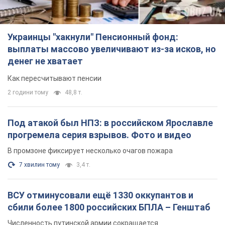
Украинцы "хакнули" Пенсионный фонд:
выплаты массово увеличивают из-за исков, но
денег не хватает
Как пересчитывают пенсии
2 години тому
48,8 т.
Под атакой был НПЗ: в российском Ярославле
прогремела серия взрывов. Фото и видео
В промзоне фиксирует несколько очагов пожара
7 хвилин тому
3,4 т.
ВСУ отминусовали ещё 1330 оккупантов и
сбили более 1800 российских БПЛА – Генштаб
Численность путинской армии сокращается