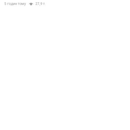
5 годин тому
27,9 т.