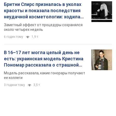
Бритни Спирс призналась в уколах
красоты и показала последствия
неудачной косметологии: ходила
так почти месяц
Заметный эффект от процедуры сохранялся
около четырех недель
6 годин тому
1,9 т.
В 16–17 лет могла целый день не
есть: украинская модель Кристина
Пономар рассказала о страшной
стороне модельной карьеры
Модель рассказала, какие гонорары получают
ее коллеги
3 години тому
3,5 т.