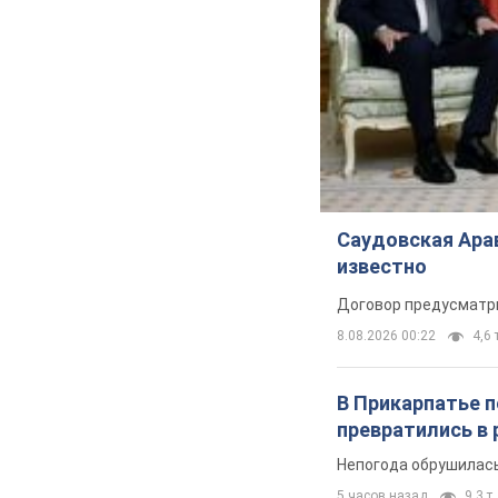
Саудовская Арав
известно
Договор предусматри
8.08.2026 00:22
4,6 
В Прикарпатье 
превратились в 
Непогода обрушилась
5 часов назад
9,3 т.