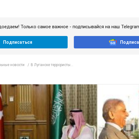
доедаем! Только самое важное - подписывайся на наш Telegra
Подписаться
Подписа
ьные новости
В Луганске террористы...