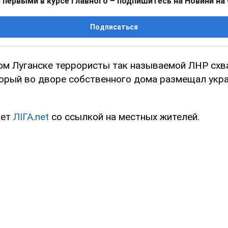
 первыми в курсе главного – подпишитесь на Новини на
Подписаться
ом Луганске террористы так называемой ЛНР схв
торый во дворе собственного дома размещал укр
ает
ЛІГА.net
со ссылкой на местных жителей.