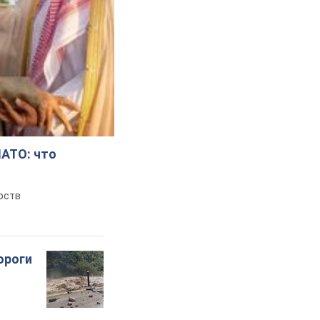
НАТО: что
рств
ороги