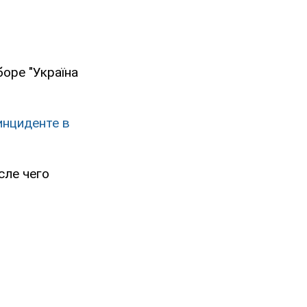
боре "Україна
инциденте в
сле чего