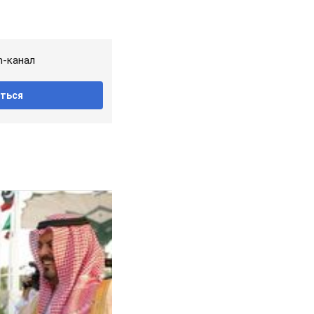
m-канал
ться