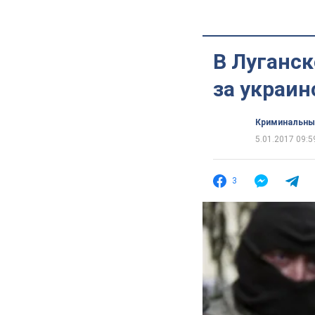
В Луганск
за украи
Криминальны
5.01.2017 09:5
3