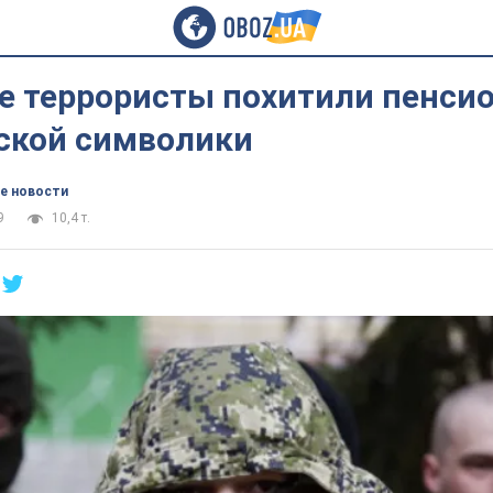
е террористы похитили пенсио
нской символики
е новости
9
10,4 т.