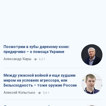
Безысходность – тоже оружие России
Алексей Копытько
5,6 т.
Лестница эскалации войны: к чему нам
нужно готовиться
Андрей Шевчишин
6,6 т.
"Когда хочется мести": почему
стратегия Украины должна оставаться
другой
Серж Марко
7,1 т.
Все мнения