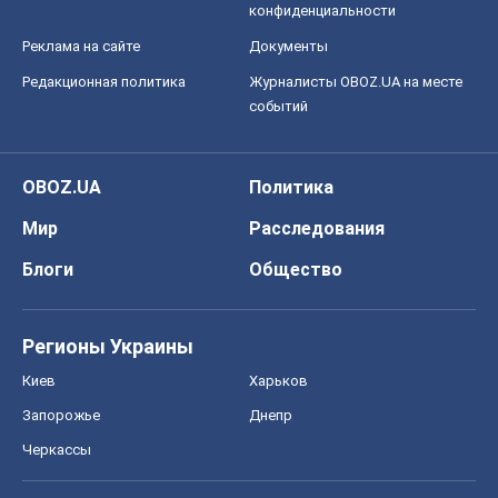
Киев
Харьков
Запорожье
Днепр
Черкассы
Спорт
Футбол
Баскетбол
Хоккей
Бокс
Формула-1
Моя школа
ГДЗ
Учебники
Онлайн уроки
ДПА
ЗНО
НМТ
СНГ решебники