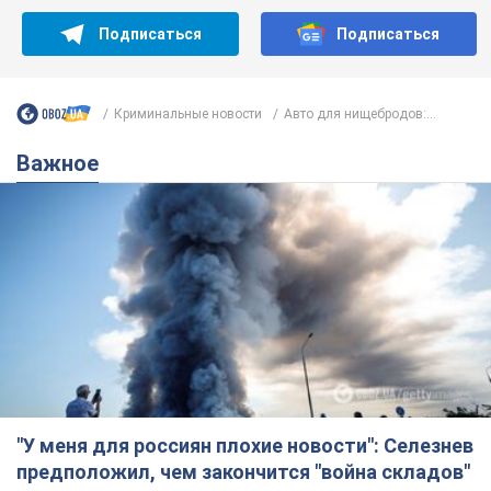
"У меня для россиян плохие новости": Селезнев
предположил, чем закончится "война складов"
Москва может превратиться в "остров" и погрузиться в
темноту, спрогнозировал военный эксперт
5.08.2026 16:00
58,9 т.
Банки "готовятся" к новому курсу
доллара: украинцам рассказали,
чего ожидать
Каким будет курс валюты в обменниках
9 годин тому
113,1 т.
"Джипинг разрушает экосистемы,
которые формировались сотни
лет": в Greenpeace забили тревогу