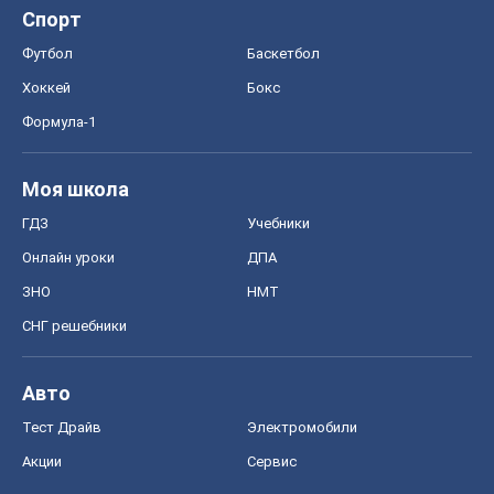
Авто
Тест Драйв
Электромобили
Акции
Сервис
Food Oboz
Рецепты
Напитки
Диеты
Экономика
Рынки и компании
Mакроэкономика
MedOboz
Новости медицины
MAMACLUB