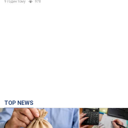
TOP NEWS
Украинцы "хакнули" Пенсионный фонд:
выплаты массово увеличивают из-за исков, но
денег не хватает
Как пересчитывают пенсии
годину тому
27,0 т.
Под атакой был НПЗ: в российском Ярославле