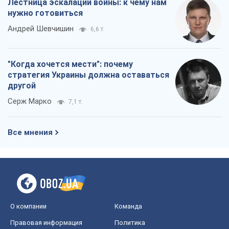
О компании
Команда
Правовая информация
Политика
конфиденциальности
Реклама на сайте
Документы
Редакционная политика
Журналисты OBOZ.UA на месте
событий
OBOZ.UA
Политика
Мир
Расследования
Блоги
Общество
Регионы Украины