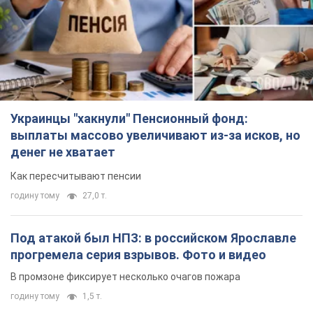
прогремела серия взрывов. Фото и видео
В промзоне фиксирует несколько очагов пожара
годину тому
1,5 т.
ВСУ отминусовали ещё 1330 оккупантов и
сбили более 1800 российских БПЛА – Генштаб
Численность путинской армии сокращается
годину тому
15,7 т.