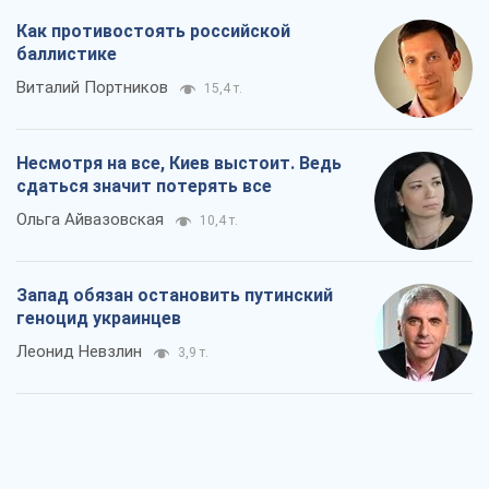
Посмотрим в зубы дареному коню:
придирчиво – о помощи Украине
Александр Кирш
6,2 т.
Между ужасной войной и еще худшим
миром на условиях агрессора, или