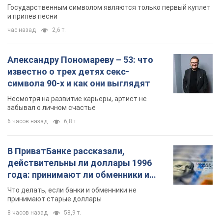
Государственным символом являются только первый куплет
и припев песни
час назад
2,6 т.
Александру Пономареву – 53: что
известно о трех детях секс-
символа 90-х и как они выглядят
Несмотря на развитие карьеры, артист не
забывал о личном счастье
6 часов назад
6,8 т.
В ПриватБанке рассказали,
действительны ли доллары 1996
года: принимают ли обменники и
банки такие купюры
Что делать, если банки и обменники не
принимают старые доллары
8 часов назад
58,9 т.