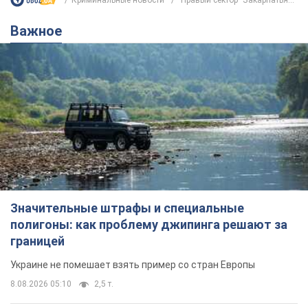
Значительные штрафы и специальные
полигоны: как проблему джипинга решают за
границей
Украине не помешает взять пример со стран Европы
8.08.2026 05:10
2,5 т.
В Прикарпатье после аномальной
жары прошел сильный ливень:
дороги превратились в реки. Видео
Непогода обрушилась на Ивано-Франковскую
область и курортный Буковель
8.08.2026 09:27
36,3 т.
Женщине начислили 729 тыс. грн
долга за газ из-за показаний
неисправного счетчика: судья