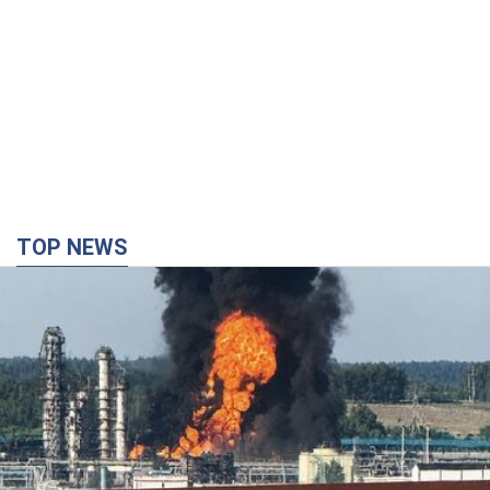
Россия сосредоточила у Москвы три кольца
ПВО: Зеленский пообещал "находить
технологии" противодействия
Президент заявил, что даже усовершенствованная система
противовоздушной обороны РФ не гарантирует защиты от
украинских ударов
8 часов назад
58,8 т.
Украина приобрела у Турции 70 баллистических