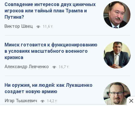
Ни оружия, ни людей: как Лукашенко
создает новую армию
Игар Тышкевич
14,2 т.
Когда закончится война?
Юрий Христензен
9,0 т.