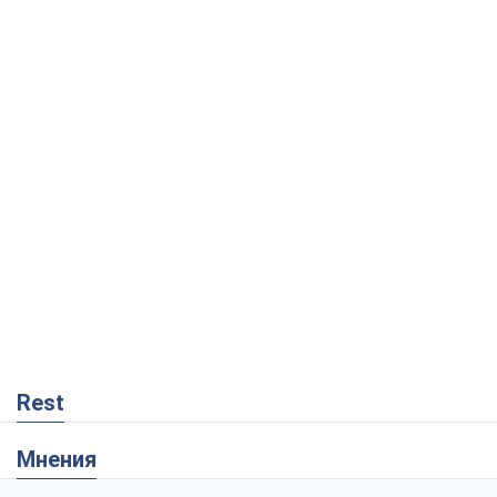
Rest
Мнения
Совпадение интересов двух циничных
игроков или тайный план Трампа и
Путина?
Виктор Швец
11,6 т.
Минск готовится к функционированию
в условиях масштабного военного
кризиса
Александр Левченко
16,7 т.