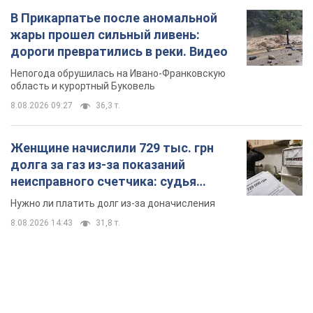
вынес неожиданное решение
Нужно ли платить долг из-за доначисления
8.08.2026 14:43
31,8 т.
TOP NEWS