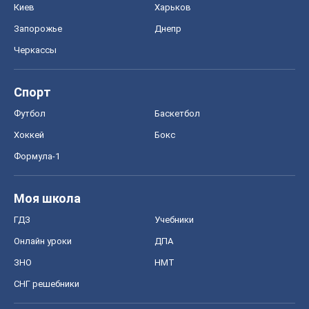
Киев
Харьков
Запорожье
Днепр
Черкассы
Спорт
Футбол
Баскетбол
Хоккей
Бокс
Формула-1
Моя школа
ГДЗ
Учебники
Онлайн уроки
ДПА
ЗНО
НМТ
СНГ решебники