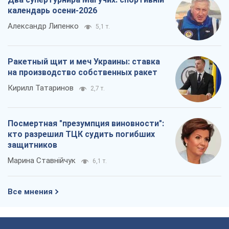
календарь осени-2026
Александр Липенко
5,1 т.
Ракетный щит и меч Украины: ставка
на производство собственных ракет
Кирилл Татаринов
2,7 т.
Посмертная "презумпция виновности":
кто разрешил ТЦК судить погибших
защитников
Марина Ставнійчук
6,1 т.
Все мнения