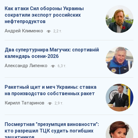
Как атаки Сил обороны Украины
сократили экспорт российских
нефтепродуктов
Андрей Клименко
2,2 т.
Два супертурнира Магучих: спортивній
календарь осени-2026
Александр Липенко
6,3 т.
Ракетный щит и меч Украины: ставка
на производство собственных ракет
Кирилл Татаринов
2,9 т.
Посмертная "презумпция виновности":
кто разрешил ТЦК судить погибших
защитников