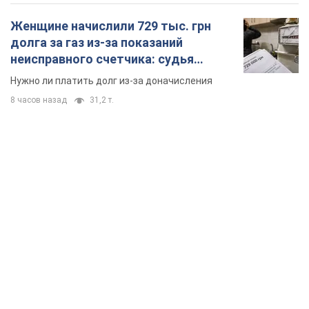
Женщине начислили 729 тыс. грн
долга за газ из-за показаний
неисправного счетчика: судья
вынес неожиданное решение
Нужно ли платить долг из-за доначисления
8 часов назад
31,2 т.