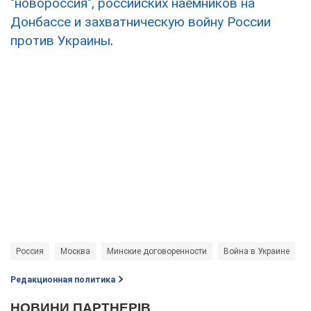
"новороссия", российских наемников на
Донбассе и захватническую войну России
против Украины
.
Россия
Москва
Минские договоренности
Война в Украине
М
Редакционная политика