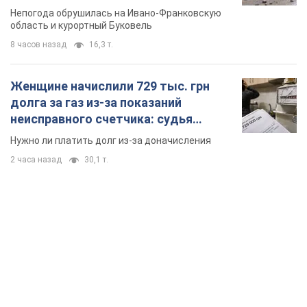
Непогода обрушилась на Ивано-Франковскую
область и курортный Буковель
8 часов назад
16,3 т.
Женщине начислили 729 тыс. грн
долга за газ из-за показаний
неисправного счетчика: судья
вынес неожиданное решение
Нужно ли платить долг из-за доначисления
2 часа назад
30,1 т.