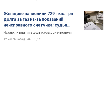
Женщине начислили 729 тыс. грн
долга за газ из-за показаний
неисправного счетчика: судья
вынес неожиданное решение
Нужно ли платить долг из-за доначисления
12 часов назад
31,6 т.