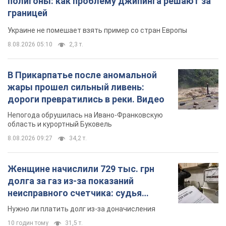
полигоны: как проблему джипинга решают за
границей
Украине не помешает взять пример со стран Европы
8.08.2026 05:10
2,3 т.
В Прикарпатье после аномальной
жары прошел сильный ливень:
дороги превратились в реки. Видео
Непогода обрушилась на Ивано-Франковскую
область и курортный Буковель
8.08.2026 09:27
34,2 т.
Женщине начислили 729 тыс. грн
долга за газ из-за показаний
неисправного счетчика: судья
вынес неожиданное решение
Нужно ли платить долг из-за доначисления
10 годин тому
31,5 т.