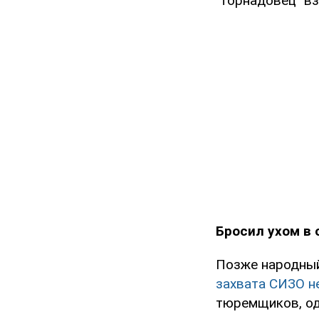
"торнадовец" вз
Бросил ухом в 
Позже народный
захвата СИЗО н
тюремщиков, од