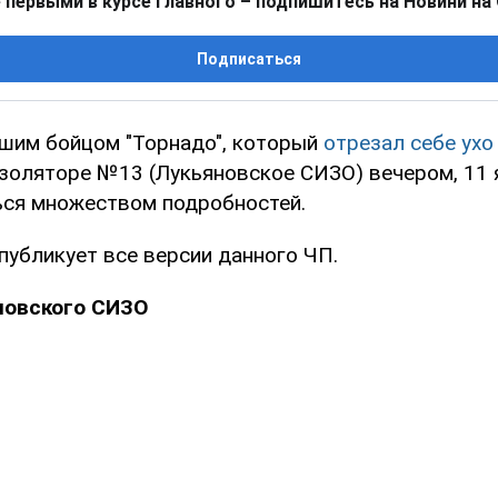
 первыми в курсе главного – подпишитесь на Новини на
Подписаться
шим бойцом "Торнадо", который
отрезал себе ухо
золяторе №13 (Лукьяновское СИЗО) вечером, 11 
ься множеством подробностей.
публикует все версии данного ЧП.
новского СИЗО