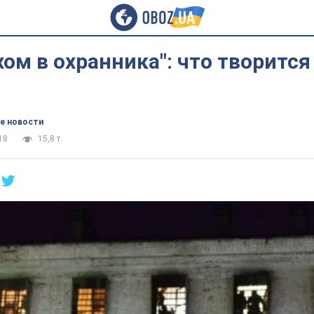
хом в охранника": что творится
е новости
18
15,8 т.