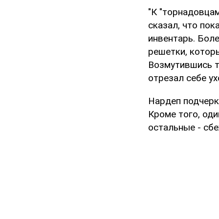
"К "торнадовца
сказал, что пок
инвентарь. Бол
решетки, котор
Возмутившись т
отрезал себе у
Нардеп подчерк
Кроме того, оди
остальные - сбе