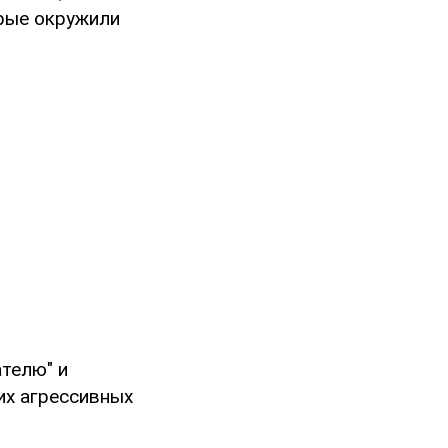
орые окружили
ателю" и
их агрессивных