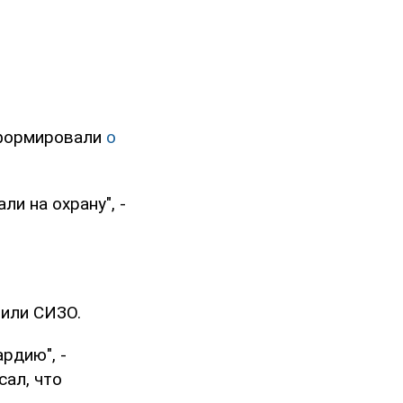
нформировали
о
и на охрану", -
тили СИЗО.
рдию", -
сал, что