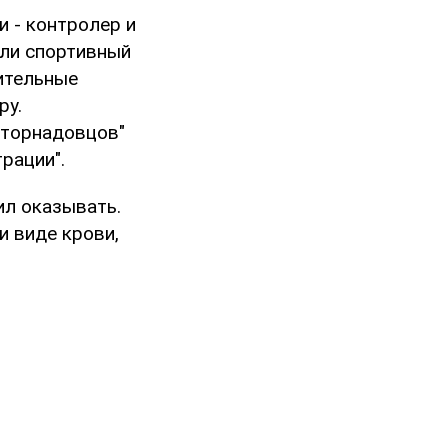
 - контролер и
яли спортивный
нительные
ру.
"торнадовцов"
рации".
ил оказывать.
и виде крови,