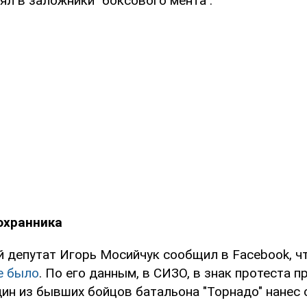
ял в заложники "боксового мента".
охранника
 депутат Игорь Мосийчук сообщил в Facebook, ч
е было
. По его данным, в СИЗО, в знак протеста 
ин из бывших бойцов батальона "Торнадо" нанес с