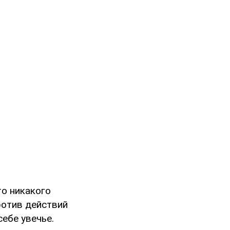
то никакого
против действий
ебе увечье.