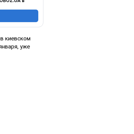
 OBOZ.UA в
в киевском
января, уже