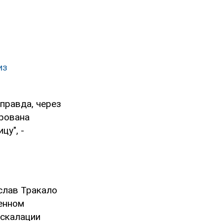
из
правда, через
ирована
цу", -
слав Тракало
енном
эскалации