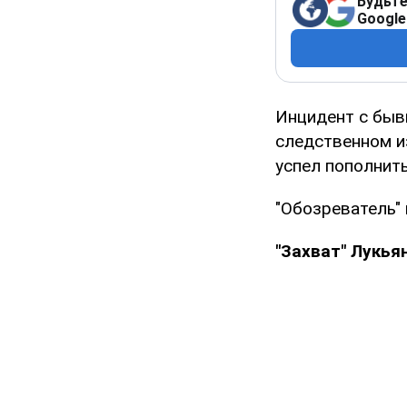
Будьте
Google
Инцидент с быв
следственном и
успел пополнит
"Обозреватель" 
"Захват" Лукья