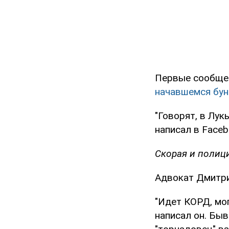
Первые сообщен
начавшемся бун
"Говорят, в Лук
написал в Face
Скорая и полиц
Адвокат Дмитри
"Идет КОРД, мог
написал он. Быв