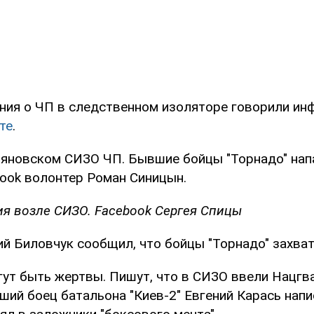
ия о ЧП в следственном изоляторе говорили и
те
.
ьяновском СИЗО ЧП. Бывшие бойцы "Торнадо" напал
book волонтер Роман Синицын.
ия возле СИЗО. Facebook Сергея Спицы
й Биловчук сообщил, что бойцы "Торнадо" захва
ут быть жертвы. Пишут, что в СИЗО ввели Нацгва
ший боец батальона "Киев-2" Евгений Карась напи