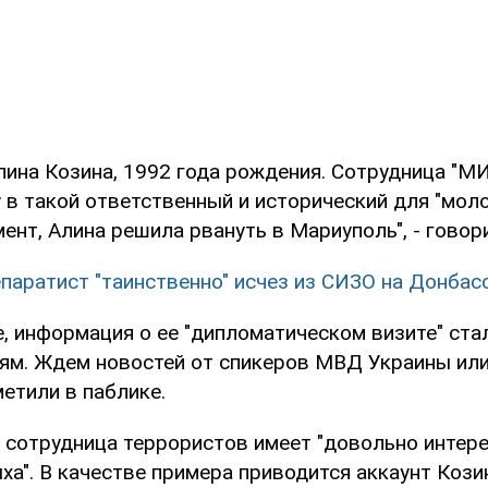
лина Козина, 1992 года рождения. Сотрудница "М
 в такой ответственный и исторический для "мол
ент, Алина решила рвануть в Мариуполь", - говори
паратист "таинственно" исчез из СИЗО на Донбас
, информация о ее "дипломатическом визите" ста
ям. Ждем новостей от спикеров МВД Украины или
метили в паблике.
о сотрудница террористов имеет "довольно интер
а". В качестве примера приводится аккаунт Козин