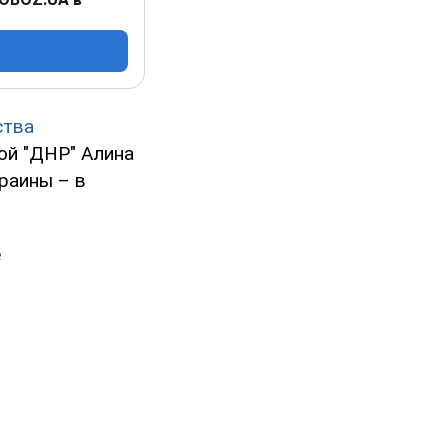
ства
ой "ДНР" Алина
раины – в
е