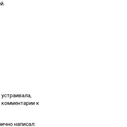
й.
 устраивала,
в комментарии к
ично написал: