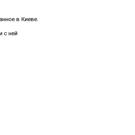
анное в Киеве.
и с ней