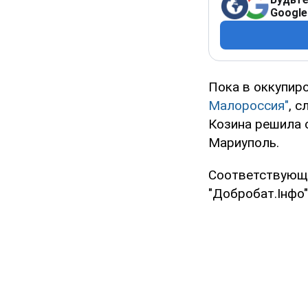
Google
Пока в оккупир
Малороссия"
, 
Козина решила 
Мариуполь.
Соответствующа
"Добробат.Інфо"