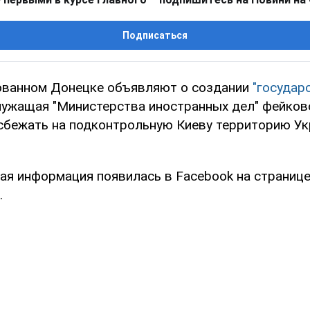
Подписаться
ованном Донецке объявляют о создании
"государ
служащая "Министерства иностранных дел" фейков
сбежать на подконтрольную Киеву территорию Ук
я информация появилась в Facebook на страниц
.