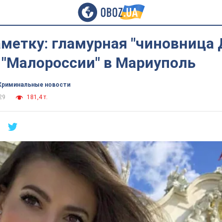
метку: гламурная "чиновница 
 "Малороссии" в Мариуполь
Криминальные новости
29
181,4 т.