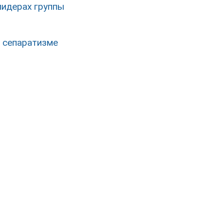
лидерах группы
о сепаратизме