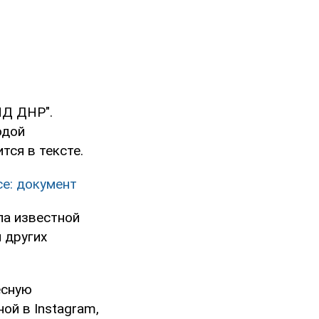
ИД ДНР".
одой
тся в тексте.
се: документ
ла известной
 других
есную
ой в Instagram,