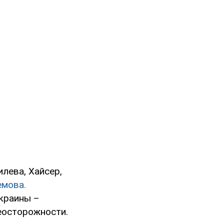
лева, Хайсер,
емова.
краины –
еосторожности.