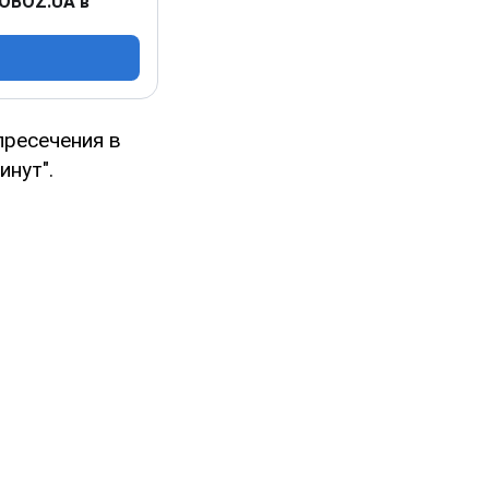
 OBOZ.UA в
пресечения в
инут".