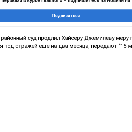
 первыми в курсе главного – подпишитесь на Новини на
Подписаться
 районный суд продлил Хайсеру Джемилеву меру 
 под стражей еще на два месяца, передают "15 м