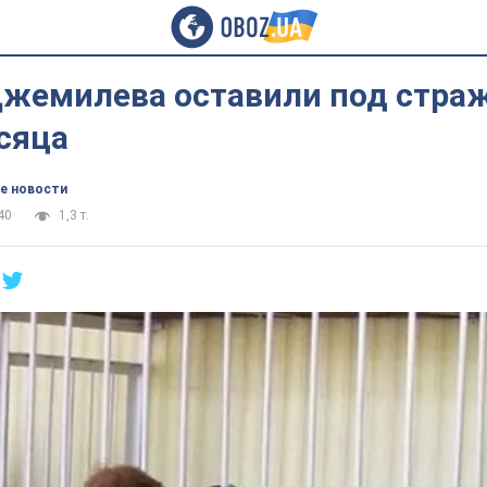
Джемилева оставили под стра
сяца
е новости
40
1,3 т.