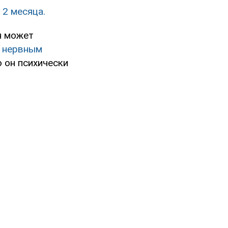
 2 месяца.
ын может
 нервным
о он психически