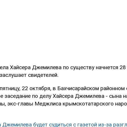
ела Хайсера Джемилева по существу начнется 28 
 заслушает свидетелей.
 пятницу, 22 октября, в Бахчисарайском районном
е заседание по делу Хайсера Джемилева - сына н
ны, экс-главы Меджлиса крымскотатарского нар
 Джемилева будет судиться с газетой из-за разг