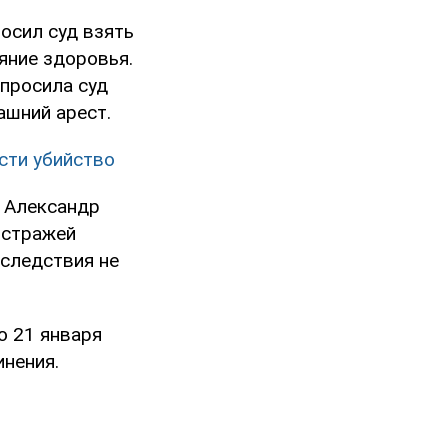
осил суд взять
яние здоровья.
просила суд
ашний арест.
сти убийство
о Александр
 стражей
 следствия не
о 21 января
инения.