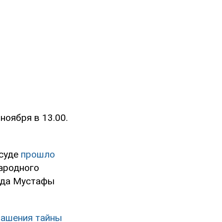
ноября в 13.00.
 суде
прошло
ародного
ода Мустафы
лашения тайны