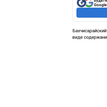
Будьте
Google
Бахчисарайский
виде содержания