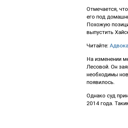
Отмечается, чт
его под домашни
Похожую позици
выпустить Хайс
Читайте:
Адвока
На изменении м
Лесовой. Он за
необходимы нов
появилось.
Однако суд при
2014 года. Так