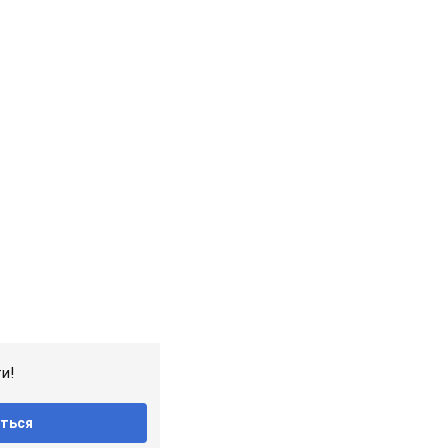
и!
ться