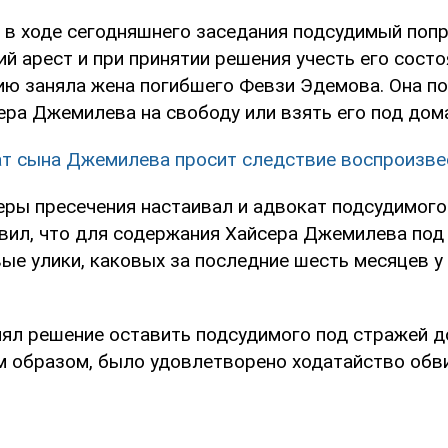
о в ходе сегодняшнего заседания подсудимый попр
й арест и при принятии решения учесть его состо
ю заняла жена погибшего Февзи Эдемова. Она по
ера Джемилева на свободу или взять его под дом
т сына Джемилева просит следствие воспроизве
еры пресечения настаивал и адвокат подсудимог
явил, что для содержания Хайсера Джемилева под
ые улики, каковых за последние шесть месяцев у
нял решение оставить подсудимого под стражей д
им образом, было удовлетворено ходатайство обв