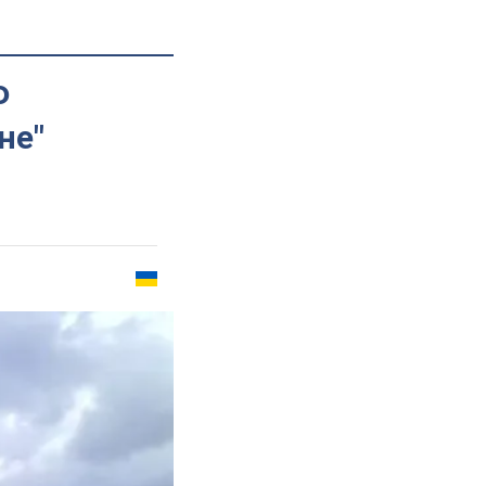
Ф
не"