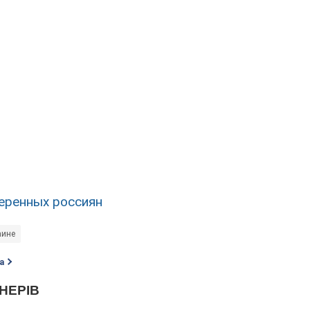
еренных россиян
аине
а