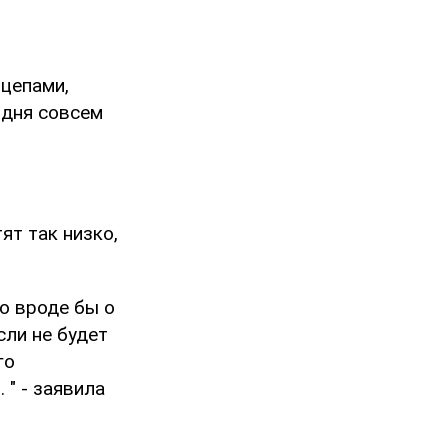
ицепами,
 дня совсем
ят так низко,
 о вроде бы о
сли не будет
го
 " - заявила