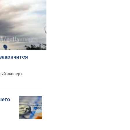
 закончится
ный эксперт
чего