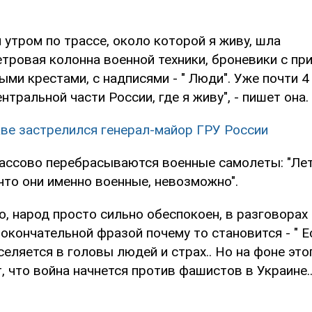
 утром по трассе, около которой я живу, шла
тровая колонна военной техники, броневики с пр
ми крестами, с надписями - " Люди". Уже почти 4
нтральной части России, где я живу", - пишет она.
ве застрелился генерал-майор ГРУ России
массово перебрасываются военные самолеты: "Лет
что они именно военные, невозможно".
то, народ просто сильно обеспокоен, в разговорах
окончательной фразой почему то становится - " Е
вселяется в головы людей и страх.. Но на фоне это
 что война начнется против фашистов в Украине...