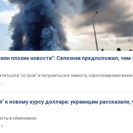
сиян плохие новости": Селезнев предположил, чем
титься в "остров" и погрузиться в темноту, спрогнозировал воен
 т.
я" к новому курсу доллара: украинцам рассказали, 
люты в обменниках
 т.