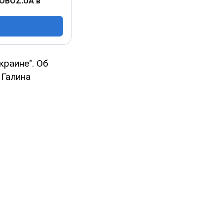
 OBOZ.UA в
краине". Об
 Галина