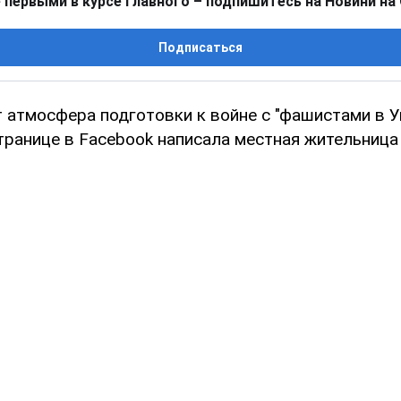
 первыми в курсе главного – подпишитесь на Новини на
Подписаться
 атмосфера подготовки к войне с "фашистами в У
транице в Facebook написала местная жительница