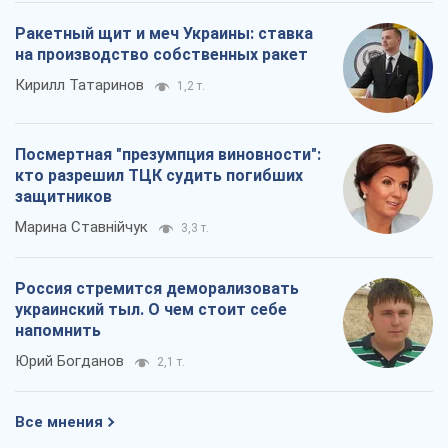
Ракетный щит и меч Украины: ставка
на производство собственных ракет
Кирилл Татаринов
1,2 т.
Посмертная "презумпция виновности":
кто разрешил ТЦК судить погибших
защитников
Марина Ставнійчук
3,3 т.
Россия стремится деморализовать
украинский тыл. О чем стоит себе
напомнить
Юрий Богданов
2,1 т.
Все мнения