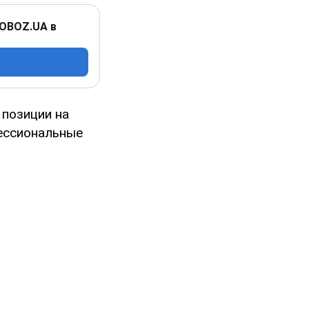
 OBOZ.UA в
 позиции на
фессиональные