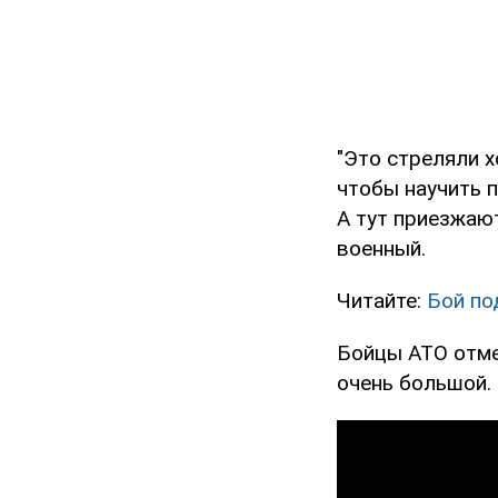
"Это стреляли х
чтобы научить п
А тут приезжают
военный.
Читайте:
Бой по
Бойцы АТО отме
очень большой.