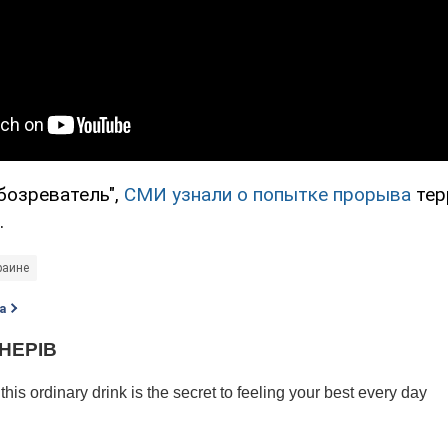
бозреватель",
СМИ узнали о попытке прорыва
тер
.
раине
а