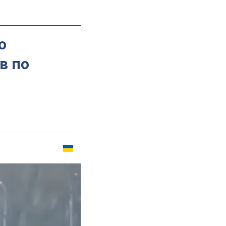
о
в по