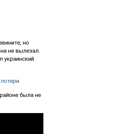
звините, но
она не вылезал.
л украинский
 потери
 районе была не