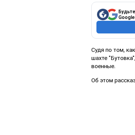
Будьте
Google
Судя по том, ка
шахте "Бутовка
военные.
Об этом расска