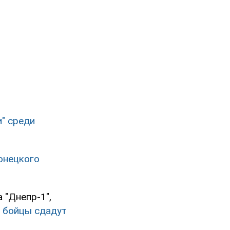
и" среди
онецкого
 "Днепр-1",
е бойцы сдадут