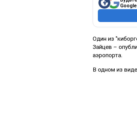
Google
Один из "кибор
Зайцев – опубл
аэропорта.
В одном из вид