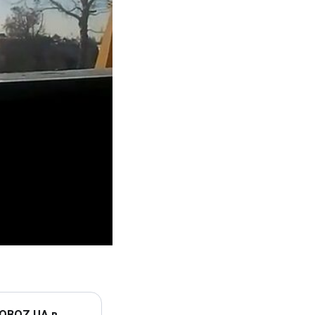
 OBOZ.UA в