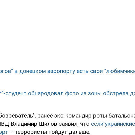
ргов" в донецком аэропорту есть свои "любимчик
г"-студент обнародовал фото из зоны обстрела д
озреватель", ранее экс-командир роты батальона
МВД Владимир Шилов заявил, что
если украински
орт
– террористы пойдут дальше.