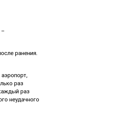
 –
после ранения.
 аэропорт,
лько раз
 каждый раз
ого неудачного