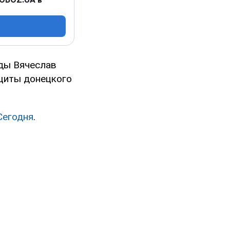
ады Вячеслав
ащиты донецкого
Сегодня
.