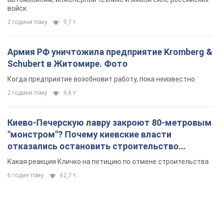
войск
2 години тому
9,7 т.
Армия РФ уничтожила предприятие Kromberg &
Schubert в Житомире. Фото
Когда предприятие возобновит работу, пока неизвестно
2 години тому
9,6 т.
Киево-Печерскую лавру закроют 80-метровым
"монстром"? Почему киевские власти
отказались остановить строительство
небоскреба "московского верующего"
Какая реакция Кличко на петицию по отмене строительства
6 годин тому
62,7 т.