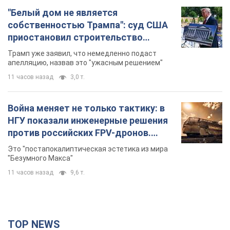
АЗС "готовятся" существенно повышать цены:
украинцам рассказали, чего ожидать
Как на заправках уже переписали стоимость топлива
7.08.2026 22:56
23,6 т.
"Белый дом не является
собственностью Трампа": суд США
приостановил строительство
бального зала стоимостью 400 млн
Трамп уже заявил, что немедленно подаст
долларов
апелляцию, назвав это "ужасным решением"
11 часов назад
3,0 т.
Война меняет не только тактику: в
НГУ показали инженерные решения
против российских FPV-дронов.