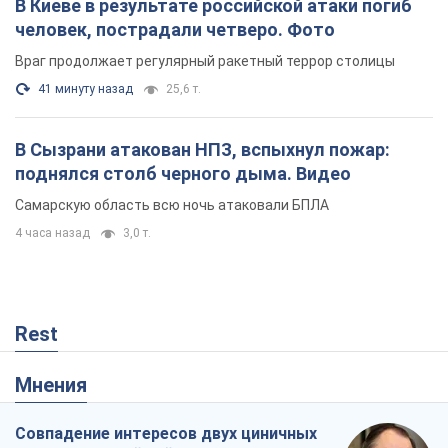
деле обеспечит Украине защиту от российской
баллистики. Интервью с Безсмертным
Владимир Зеленский встретился с украинским дипломатом и
изложил новое видение войны и роли международных
партнеров в борьбе с Россией
4 часа назад
15,4 т.
В Киеве в результате российской атаки погиб
человек, пострадали четверо. Фото
Враг продолжает регулярный ракетный террор столицы
41 минуту назад
25,6 т.
В Сызрани атакован НПЗ, вспыхнул пожар:
поднялся столб черного дыма. Видео
Самарскую область всю ночь атаковали БПЛА
4 часа назад
3,0 т.