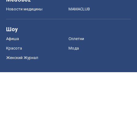
Диеты
Экономика
Рынки и компании
Mакроэкономика
MedOboz
Новости медицины
MAMACLUB
Шоу
Афиша
Сплетни
Красота
Мода
Женский Журнал