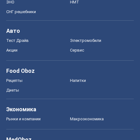
Формула-1
Моя школа
ГДЗ
Учебники
Онлайн уроки
ДПА
ЗНО
НМТ
СНГ решебники
Авто
Тест Драйв
Электромобили
Акции
Сервис
Food Oboz
Рецепты
Напитки