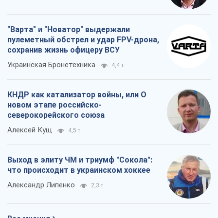
украинских футбольных чиновников
могут назвать убийцами
Александр Кирш
1,7 т.
Запад проспал угрозу: Россия может
проверить НАТО войной
Леонид Невзлин
5,4 т.
"Варта" и "Новатор" выдержали
пулеметный обстрел и удар FPV-дрона,
сохранив жизнь офицеру ВСУ
Украинская Бронетехника
4,4 т.
КНДР как катализатор войны, или О
новом этапе российско-
северокорейского союза
Алексей Кущ
4,5 т.