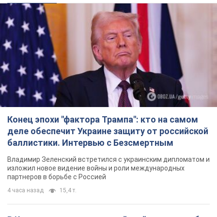
Фото
Это "постапокалиптическая эстетика из мира
"Безумного Макса"
11 часов назад
9,6 т.
TOP NEWS
Конец эпохи "фактора Трампа": кто на самом