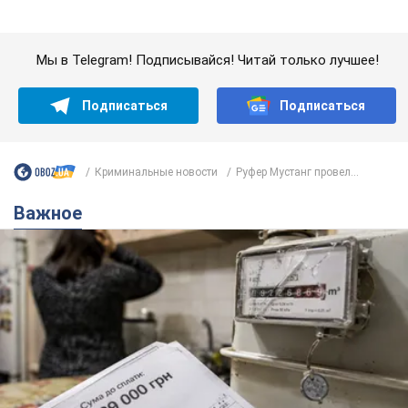
Женщине начислили 729 тыс. грн долга за газ
из-за показаний неисправного счетчика: судья
вынес неожиданное решение
Нужно ли платить долг из-за доначисления
4 години тому
4,6 т.
"Это Украина напала!" Оксана Вояж
разоблачила киевского поэта,