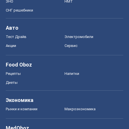
Диеты
Экономика
Рынки и компании
Mакроэкономика
MedOboz
Новости медицины
MAMACLUB
Шоу
Афиша
Сплетни
Красота
Мода
Женский Журнал