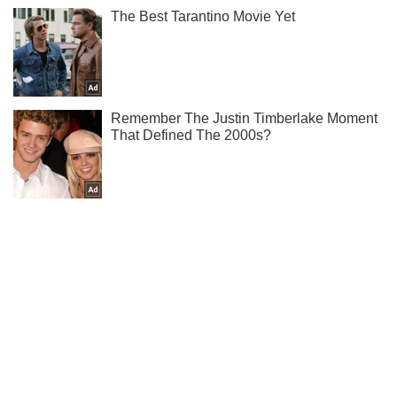
Мы в Telegram! Подписывайся! Читай только лучшее!
Подписаться
Подписаться
Криминальные новости
Руфер Мустанг провел...
Важное