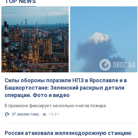
Башкортостане: Зеленский раскрыл детали
операции. Фото и видео
В промзоне фиксирует несколько очагов пожара
37 хвилин тому
19,4 т.
Россия атаковала железнодорожную станцию
в Лозовой в Харьковской области: есть
погибшие и раненые
В результате удара БПЛА были повреждены вокзал,
контактная сеть и подвижной состав; движение поездов до
станции временно приостановлено
2 години тому
2,3 т.
ВАКС избрал меру пресечения экс-послу
Украины в США Стефанишиной: что известно о
деле