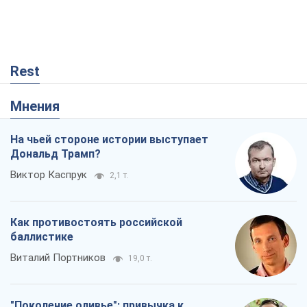
Как противостоять российской
баллистике
Виталий Портников
19,0 т.
"Поколение оливье": привычка к
русскому оказалась сильнее войны
Руслан Горовой
705