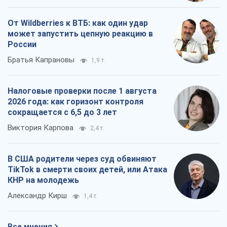
В США родители через суд обвиняют
TikTok в смерти своих детей, или Атака
КНР на молодежь
Александр Кирш
1,4 т.
Все мнения
О компании
Команда
Правовая информация
Политика
конфиденциальности
Реклама на сайте
Документы