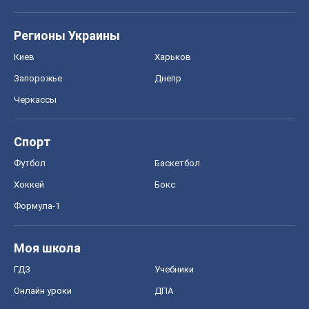
Хоккей
Бокс
Формула-1
Моя школа
ГДЗ
Учебники
Онлайн уроки
ДПА
ЗНО
НМТ
СНГ решебники
Авто
Тест Драйв
Электромобили
Акции
Сервис
Food Oboz
Рецепты
Напитки