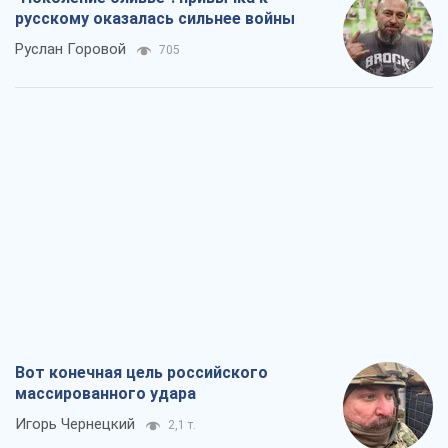
Вот конечная цель российского
массированного удара
Игорь Чернецкий
2,1 т.
От Wildberries к ВТБ: как один удар
может запустить цепную реакцию в
России
Братья Капрановы
1,9 т.
Налоговые проверки после 1 августа
2026 года: как горизонт контроля
сокращается с 6,5 до 3 лет
Виктория Карпова
2,4 т.