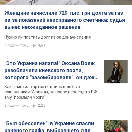
которого "зазомбировали": он даже
русского не знал, а теперь хочет
Как отметила артистка, писатель был
геноцида украинцев
поклонником Украины, но после переезда в РФ
ему "промыли мозги"
2 години тому
2,2 т.
"Был обессилен": в Украине спасли
раненого грифа, выбравшего для
себя нетипичный маршрут. Фото
Пострадавшую птицу обнаружили на границе
Киевской и Черкасской областей
2 години тому
1,6 т.