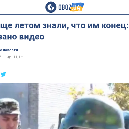
ще летом знали, что им конец:
вано видео
е новости
7
11,1 т.