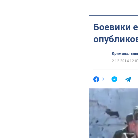
Боевики е
опублико
Криминальны
2.12.2014 12:0
0