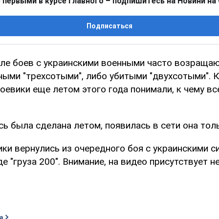
 первыми в курсе главного – подпишитесь на Новини на
Подписаться
ле боев с украинскими военными часто возращаю
ными "трехсотыми", либо убитыми "двухсотыми". К
боевики еще летом этого года понимали, к чему вс
ь была сделана летом, появилась в сети она толь
ки вернулись из очередного боя с украинскими с
е "груза 200". Внимание, на видео присутствует н
а