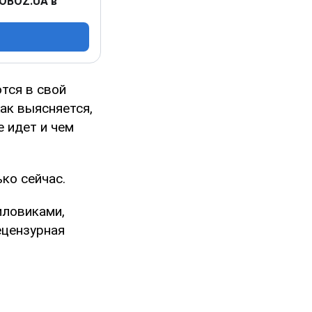
 OBOZ.UA в
тся в свой
ак выясняется,
е идет и чем
ко сейчас.
иловиками,
ецензурная