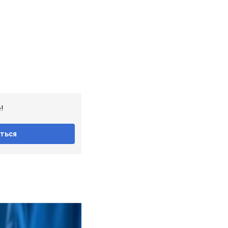
!
ться