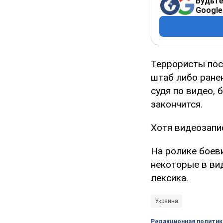
Будьте
Google
Террористы пос
штаб либо ране
судя по видео, 
закончится.
Хотя видеозапис
На ролике боеви
некоторые в вид
лексика.
Украина
Редакционная политик