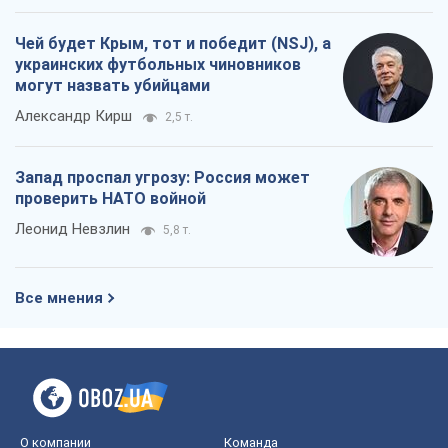
Леонид Невзлин
5,8 т.
Все мнения
О компании
Команда
Правовая информация
Политика
конфиденциальности
Реклама на сайте
Документы
Редакционная политика
Журналисты OBOZ.UA на месте
событий