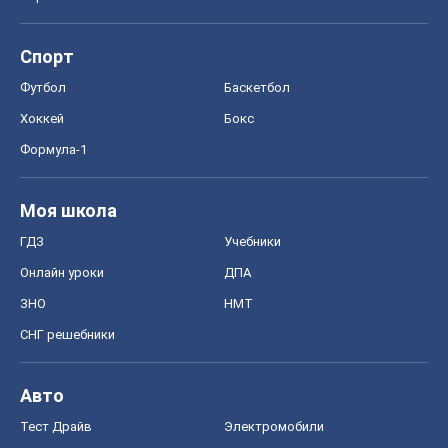
Моя школа
ГДЗ
Учебники
Онлайн уроки
ДПА
ЗНО
НМТ
СНГ решебники
Авто
Тест Драйв
Электромобили
Акции
Сервис
Food Oboz
Рецепты
Напитки
Диеты
Экономика