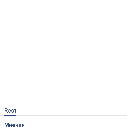
Rest
Мнения
Совпадение интересов двух циничных
игроков или тайный план Трампа и
Путина?
Виктор Швец
3,6 т.
Минск готовится к функционированию
в условиях масштабного военного