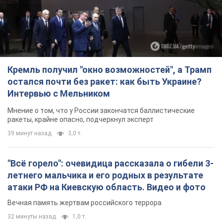
Мнение о том, что у России закончатся баллистические
ракеты, крайне опасно, подчеркнул эксперт
39 минут назад
3,0 т.
"Всё горело": очевидица рассказала о гибели 3-
летнего мальчика и его родных в результате
атаки РФ на Киевскую область. Видео и фото
Вечная память жертвам российского террора
32 минуты назад
1,0 т.
В Германии фиксировали дроны над базой, где
ремонтируют системы Patriot – Tagesschau
Служба охраны зафиксировала шесть пролетов БПЛА
44 минуты назад
255