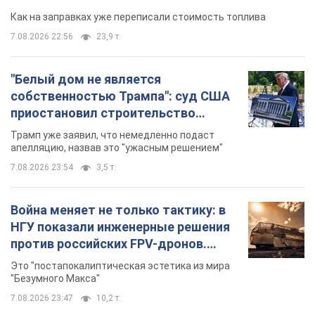
долларов
апелляцию, назвав это "ужасным решением"
7.08.2026 23:54
3,5 т.
Война меняет не только тактику: в
НГУ показали инженерные решения
против российских FPV-дронов.
Фото
Это "постапокалиптическая эстетика из мира
"Безумного Макса"
7.08.2026 23:47
10,2 т.