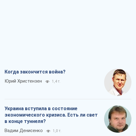
Когда закончится война?
Юрий Христензен
1,4 т.
Украина вступила в состояние
экономического кризиса. Есть ли свет
в конце туннеля?
Вадим Денисенко
1,0 т.
Чей будет Крым, тот и победит (NSJ), а
украинских футбольных чиновников
могут назвать убийцами
Александр Кирш
2,5 т.
Запад проспал угрозу: Россия может
проверить НАТО войной