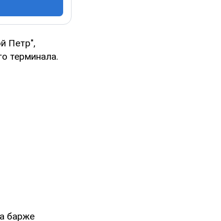
й Петр",
го терминала.
а барже