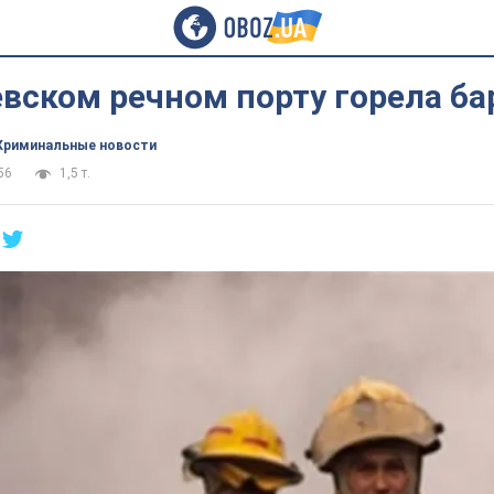
евском речном порту горела б
Криминальные новости
56
1,5 т.