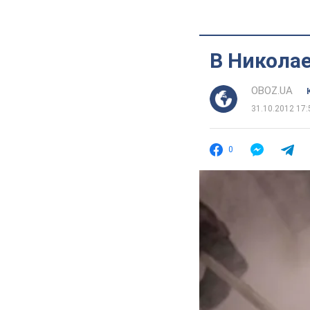
В Никола
OBOZ.UA
31.10.2012 17:
0