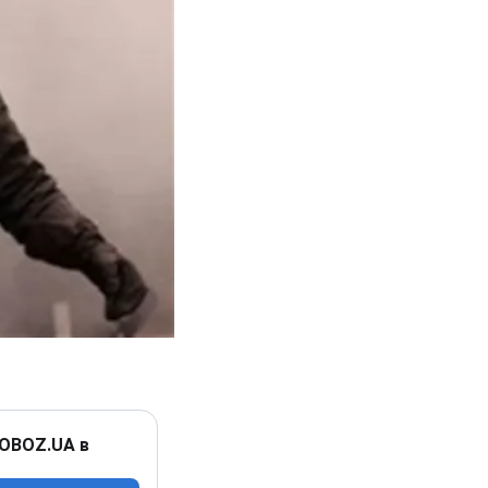
 OBOZ.UA в