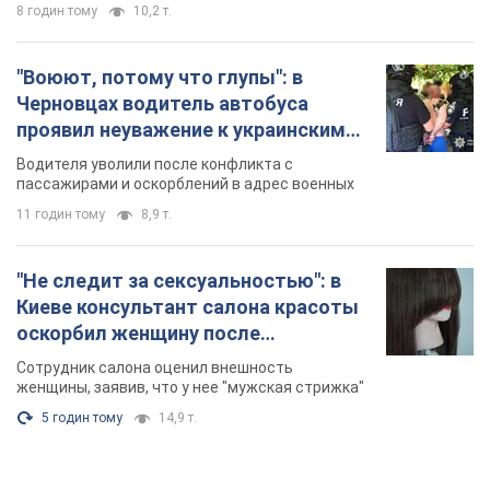
8 годин тому
10,2 т.
"Воюют, потому что глупы": в
Черновцах водитель автобуса
проявил неуважение к украинским
военным и поплатился за это.
Водителя уволили после конфликта с
Видео
пассажирами и оскорблений в адрес военных
11 годин тому
8,9 т.
"Не следит за сексуальностью": в
Киеве консультант салона красоты
оскорбил женщину после
химиотерапии, разгорелся скандал.
Сотрудник салона оценил внешность
Фото
женщины, заявив, что у нее "мужская стрижка"
5 годин тому
14,9 т.