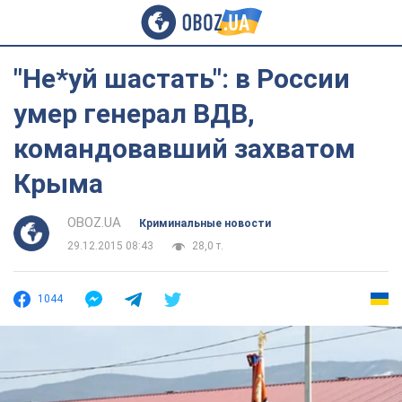
"Не*уй шастать": в России
умер генерал ВДВ,
командовавший захватом
Крыма
OBOZ.UA
Криминальные новости
29.12.2015 08:43
28,0 т.
1044