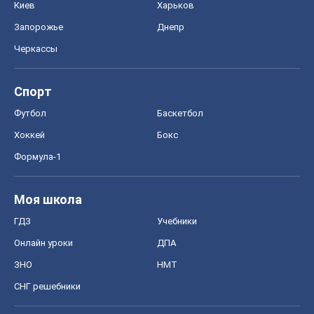
Киев
Харьков
Запорожье
Днепр
Черкассы
Спорт
Футбол
Баскетбол
Хоккей
Бокс
Формула-1
Моя школа
ГДЗ
Учебники
Онлайн уроки
ДПА
ЗНО
НМТ
СНГ решебники