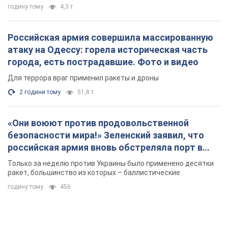
годину тому
4,3 т.
Российская армия совершила массированную
атаку на Одессу: горела историческая часть
города, есть пострадавшие. Фото и видео
Для террора враг применил ракеты и дроны
2 години тому
51,8 т.
«Они воюют против продовольственной
безопасности мира!» Зеленский заявил, что
российская армия вновь обстреляла порт в
Одессе
Только за неделю против Украины было применено десятки
ракет, большинство из которых – баллистические
годину тому
456