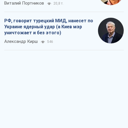
Кремль начал подготовку к своему
"последнему рывку"
Костянтин Машовець
7,5 т.
Дух Анкориджа окончательно
испарился
Виктор Андрусив
6,9 т.