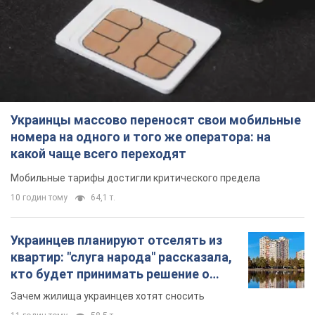
какой чаще всего переходят
Мобильные тарифы достигли критического предела
10 годин тому
64,1 т.
Украинцев планируют отселять из
квартир: "слуга народа" рассказала,
кто будет принимать решение о
сносе домов
Зачем жилища украинцев хотят сносить
11 годин тому
58,5 т.
Украинцы массово покупают
дорогие новые авто: сколько стоит
самая популярная модель
Какие марки авто предпочитают приобретать
жители Украины
11 годин тому
37,6 т.