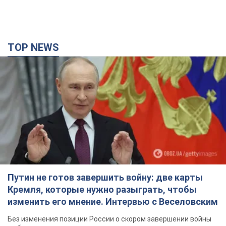
Путин не готов завершить войну: две карты
Кремля, которые нужно разыграть, чтобы
изменить его мнение. Интервью с Веселовским
Без изменения позиции России о скором завершении войны
не будет
3 години тому
22,9 т.
Дроны атаковали НПЗ в Нижнекамске: после
взрывов был виден дым. Видео
Местные жители активно публиковали фото и видео
3 години тому
3,7 т.