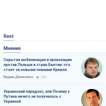
Мнения
Скрытая мобилизация и провокации
против Польши и стран Балтии: что
стоит за новыми планами Кремля
Вадим Денисенко
630
Украинский парадокс, или Почему у
Путина ничего не получилось с
Украиной
Виталий Портников
20,8 т.
РФ, говорит турецкий МИД, нанесет по
Украине ядерный удар (а Киев мэр
уничтожает и без этого)
Александр Кирш
546