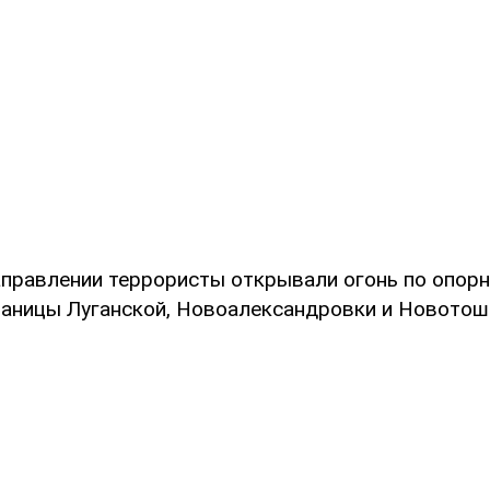
аправлении террористы открывали огонь по опор
таницы Луганской, Новоалександровки и Новотош