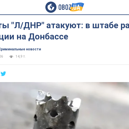
ы "Л/ДНР" атакуют: в штабе р
ции на Донбассе
Криминальные новости
06
14,9 т.