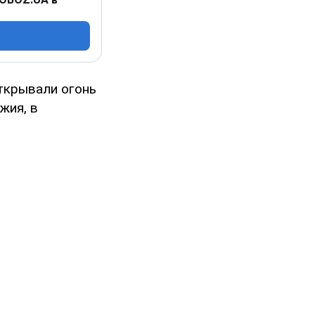
открывали огонь
жия, в