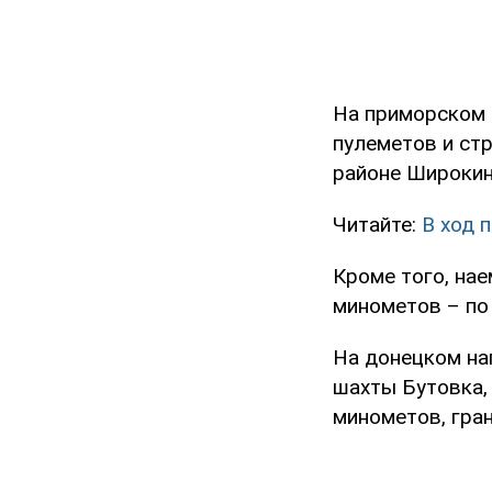
На приморском 
пулеметов и ст
районе Широкино
Читайте:
В ход 
Кроме того, на
минометов – по
На донецком на
шахты Бутовка,
минометов, гра