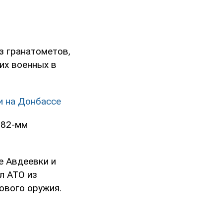
з гранатометов,
их военных в
и на Донбассе
 82-мм
е Авдеевки и
л АТО из
ового оружия.