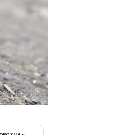
 OBOZ.UA в