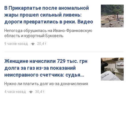
В Прикарпатье после аномальной
жары прошел сильный ливень:
дороги превратились в реки. Видео
Непогода обрушилась на Ивано-Франковскую
область и курортный Буковель
9 часов назад
20,4 т.
Женщине начислили 729 тыс. грн
долга за газ из-за показаний
неисправного счетчика: судья
вынес неожиданное решение
Нужно ли платить долг из-за доначисления
4 часа назад
30,4 т.