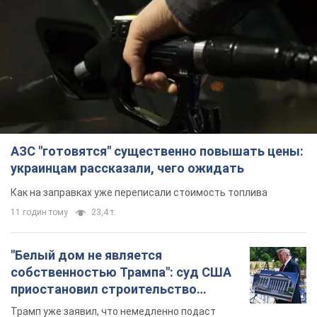
АЗС "готовятся" существенно повышать цены:
украинцам рассказали, чего ожидать
Как на заправках уже переписали стоимость топлива
11 годин тому
23,4 т.
"Белый дом не является
собственностью Трампа": суд США
приостановил строительство
бального зала стоимостью 400 млн
Трамп уже заявил, что немедленно подаст