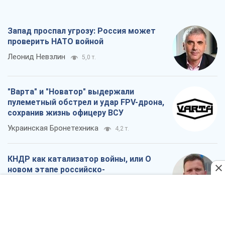
Запад проспал угрозу: Россия может
проверить НАТО войной
Леонид Невзлин
5,0 т.
"Варта" и "Новатор" выдержали
пулеметный обстрел и удар FPV-дрона,
сохранив жизнь офицеру ВСУ
Украинская Бронетехника
4,2 т.
КНДР как катализатор войны, или О
новом этапе российско-
северокорейского союза
Алексей Кущ
4,2 т.