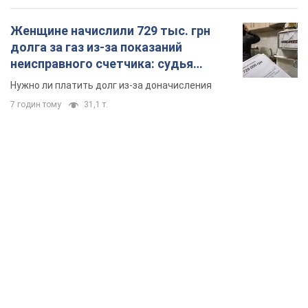
Женщине начислили 729 тыс. грн
долга за газ из-за показаний
неисправного счетчика: судья
вынес неожиданное решение
Нужно ли платить долг из-за доначисления
7 годин тому
31,1 т.