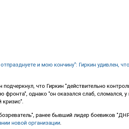
 отпразднуете и мою кончину": Гиркин удивлен, что
н подчеркнул, что Гиркин "действительно контро
 фронта", однако "он оказался слаб, сломался, у 
 кризис".
бозреватель", ранее бывший лидер боевиков "ДН
ании новой организации
.