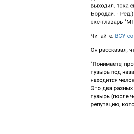
выходил, пока 
Бородай. - Ред.
экс-главарь "М
Читайте:
ВСУ со
Он рассказал, ч
"Понимаете, пр
пузырь под наз
находится чело
Это два разных 
пузырь (после ч
репутацию, кото