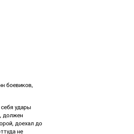
нн боевиков,
а себя удары
я, должен
орой, доехал до
оттуда не