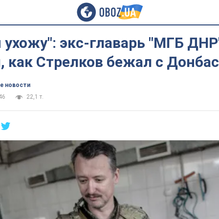
 я ухожу": экс-главарь "МГБ ДНР
, как Стрелков бежал с Донба
е новости
46
22,1 т.