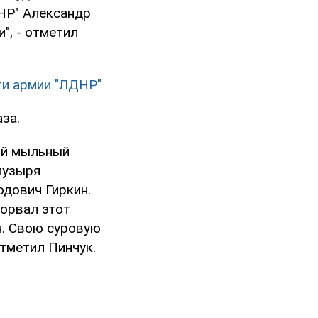
НР" Александр
", - отметил
ти армии "ЛДНР"
за.
тый мыльный
пузыря
одович Гиркин.
зорвал этот
н. Свою суровую
отметил Пинчук.