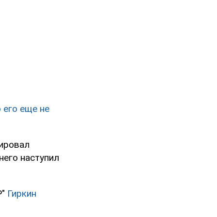
 его еще не
лировал
него наступил
Р"
Гиркин