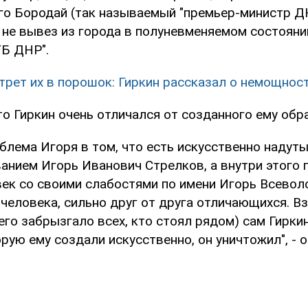
его Бородай (так называемый "премьер-министр Д
) не вывез из города в полуневменяемом состоянии
ГБ ДНР".
трет их в порошок: Гиркин рассказал о немощнос
то Гиркин очень отличался от созданного ему обра
облема Игоря в том, что есть искусственно наду
ванием Игорь Иванович Стрелков, а внутри этого 
век со своими слабостями по имени Игорь Всевол
человека, сильно друг от друга отличающихся. В
его забрызгало всех, кто стоял рядом) сам Гирки
рую ему создали искусственно, он уничтожил", - 