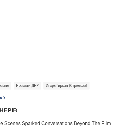
раине
Новости ДНР
Игорь Гиркин (Стрелков)
а