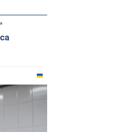
"
сса