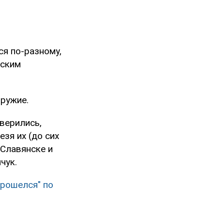
ся по-разному,
еским
оружие.
верились,
зя их (до сих
 Славянске и
чук.
прошелся" по