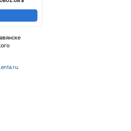
 OBOZ.UA в
лавянске
кого
Lenta.ru
.