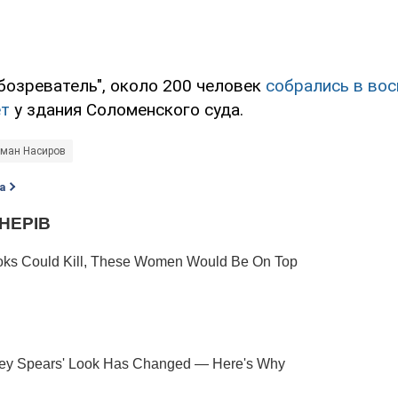
бозреватель", около 200 человек
собрались в вос
ет
у здания Соломенского суда.
ман Насиров
а