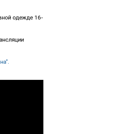
вной одежде 16-
рансляции
а".