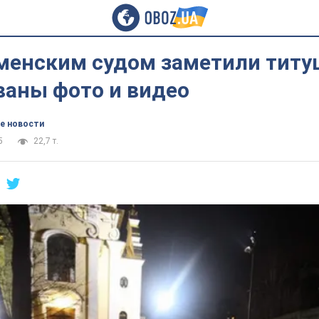
менским судом заметили титу
ваны фото и видео
е новости
5
22,7 т.