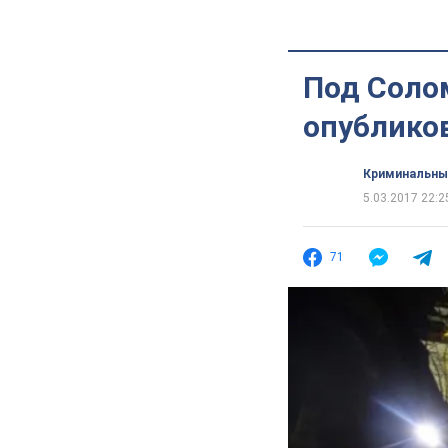
Под Соло
опублико
Криминальны
5.03.2017 22:2
71