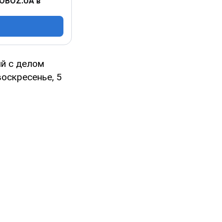
 OBOZ.UA в
ый с делом
оскресенье, 5