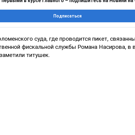
 первыми в курсе главного – подпишитесь на Новини на
Подписаться
ломенского суда, где проводится пикет, связанн
твенной фискальной службы Романа Насирова, в в
 заметили титушек.