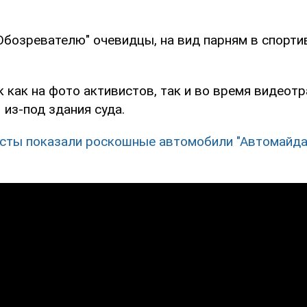
Обозревателю" очевидцы, на вид парням в спорти
 как на фото активистов, так и во время видеот
из-под здания суда.
сты показали роскошные автомобили "Автомайдан