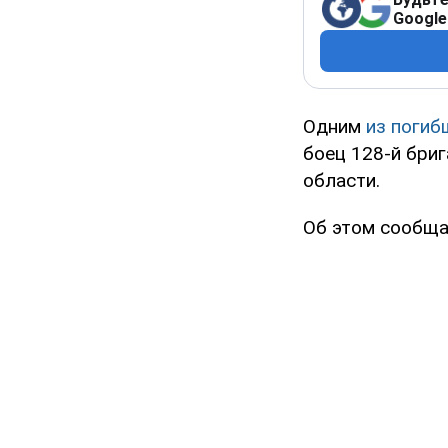
Google
Одним
из погиб
боец 128-й бри
области.
Об этом сообщ