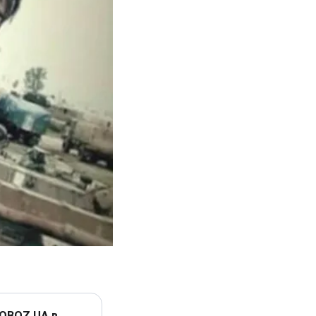
 OBOZ.UA в