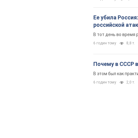
Ее убила Россия
российской ата
В тот день во время 
6 годин тому
8,8 т.
Почему в СССР 
В этом был как практ
6 годин тому
2,0 т.