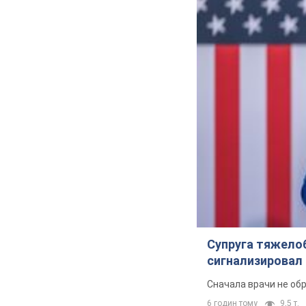
Супруга тяжело
сигнализировал 
Сначала врачи не об
6 годин тому
9,5 т.