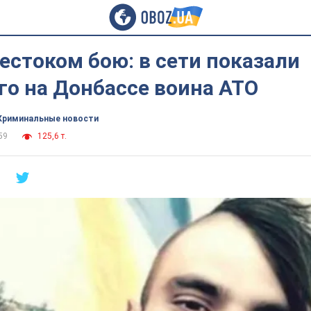
естоком бою: в сети показали
го на Донбассе воина АТО
Криминальные новости
59
125,6 т.