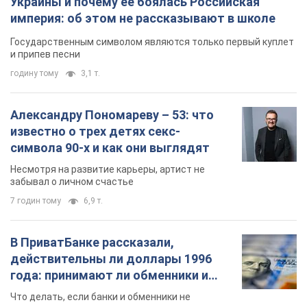
Украины и почему ее боялась Российская
империя: об этом не рассказывают в школе
Государственным символом являются только первый куплет
и припев песни
годину тому
3,1 т.
Александру Пономареву – 53: что
известно о трех детях секс-
символа 90-х и как они выглядят
Несмотря на развитие карьеры, артист не
забывал о личном счастье
7 годин тому
6,9 т.
В ПриватБанке рассказали,
действительны ли доллары 1996
года: принимают ли обменники и
банки такие купюры
Что делать, если банки и обменники не