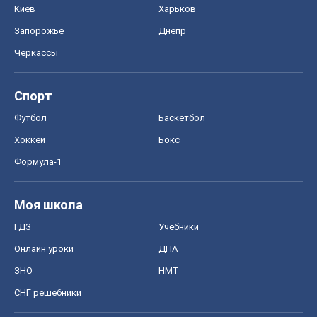
Киев
Харьков
Запорожье
Днепр
Черкассы
Спорт
Футбол
Баскетбол
Хоккей
Бокс
Формула-1
Моя школа
ГДЗ
Учебники
Онлайн уроки
ДПА
ЗНО
НМТ
СНГ решебники