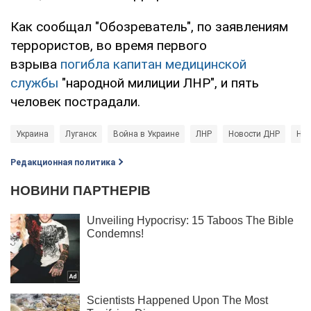
Как сообщал "Обозреватель", по заявлениям
террористов, во время первого
взрыва
погибла капитан медицинской
службы
"народной милиции ЛНР", и пять
человек пострадали.
Украина
Луганск
Война в Украине
ЛНР
Новости ДНР
Нов
Редакционная политика