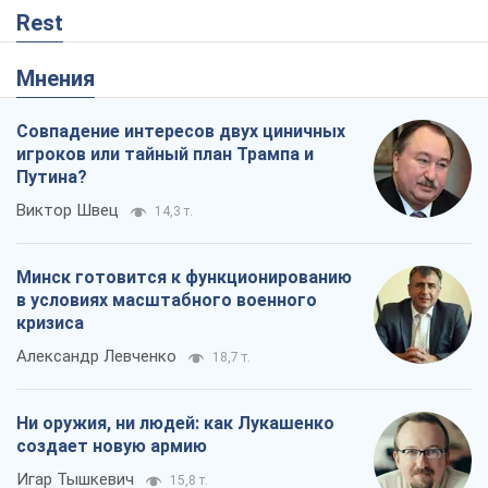
Rest
Мнения
Совпадение интересов двух циничных
игроков или тайный план Трампа и
Путина?
Виктор Швец
14,3 т.
Минск готовится к функционированию
в условиях масштабного военного
кризиса
Александр Левченко
18,7 т.
Ни оружия, ни людей: как Лукашенко
создает новую армию
Игар Тышкевич
15,8 т.