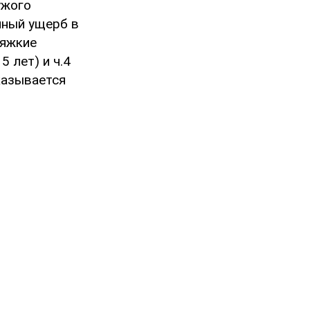
ужого
нный ущерб в
тяжкие
 лет) и ч.4
казывается