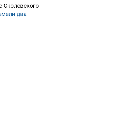
ое Сколевского
емели два