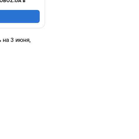
 OBOZ.UA в
 на 3 июня,