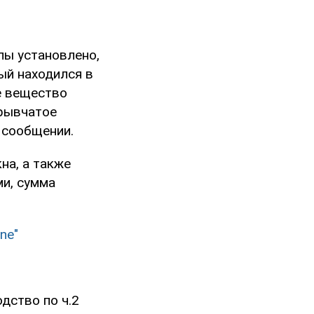
пы установлено,
ый находился в
е вещество
зрывчатое
 сообщении.
на, а также
ми, сумма
ne"
дство по ч.2