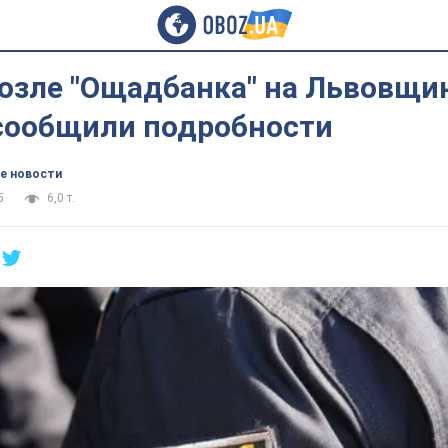
озле "Ощадбанка" на Львовщин
сообщили подробности
е новости
5
6,0 т.