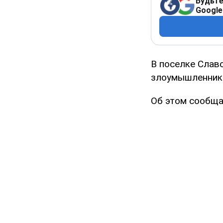
Будьте
Google
В поселке Славс
злоумышленники
Об этом сообща