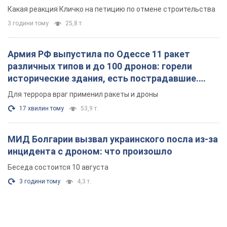
небоскреба "московского верующего"
Какая реакция Кличко на петицию по отмене строительства
3 години тому
25,8 т.
Армия РФ выпустила по Одессе 11 ракет
различных типов и до 100 дронов: горели
исторические здания, есть пострадавшие.
Фото и видео
Для террора враг применил ракеты и дроны
17 хвилин тому
53,9 т.
МИД Болгарии вызвал украинского посла из-за
инцидента с дроном: что произошло
Беседа состоится 10 августа
3 години тому
4,3 т.