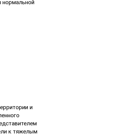
я нормальной
территории и
ленного
редставителем
ели к тяжелым