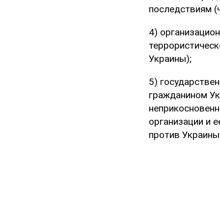
последствиям (ч
4) организацио
террористическо
Украины);
5) государстве
гражданином Ук
неприкосновенн
организации и 
против Украины 