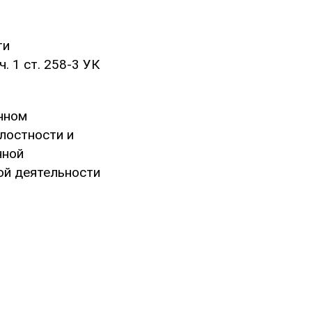
ти
. 1 ст. 258-3 УК
енном
лостности и
нной
ой деятельности