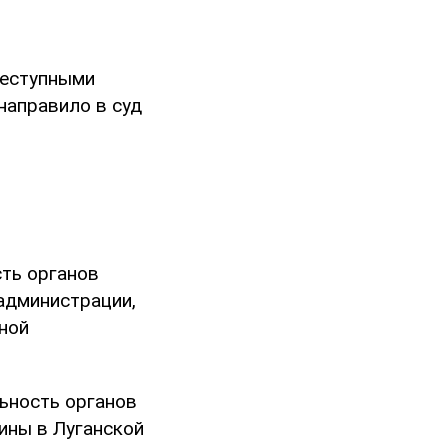
реступными
направило в суд
сть органов
администрации,
ной
льность органов
ины в Луганской