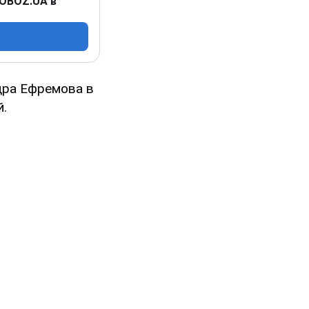
 OBOZ.UA в
дра Ефремова в
й.