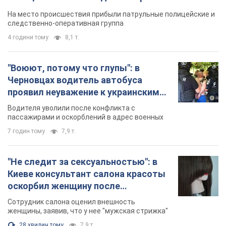
протокол. Видео
На место происшествия прибыли патрульные полицейские и
следственно-оперативная группа
4 години тому
8,1 т.
"Воюют, потому что глупы": в
Черновцах водитель автобуса
проявил неуважение к украинским
военным и поплатился за это.
Водителя уволили после конфликта с
Видео
пассажирами и оскорблений в адрес военных
7 годин тому
7,9 т.
"Не следит за сексуальностью": в
Киеве консультант салона красоты
оскорбил женщину после
химиотерапии, разгорелся скандал.
Сотрудник салона оценил внешность
Фото
женщины, заявив, что у нее "мужская стрижка"
28 хвилин тому
7,9 т.