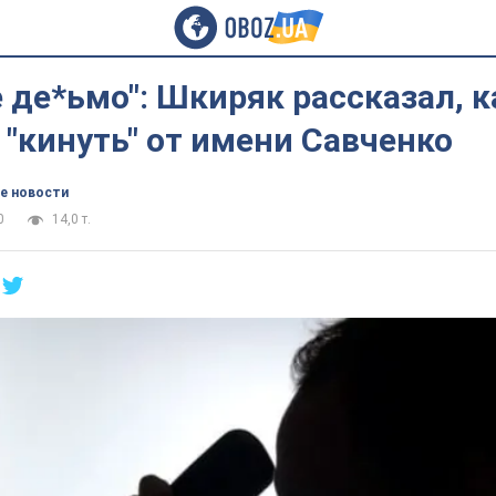
 де*ьмо": Шкиряк рассказал, к
"кинуть" от имени Савченко
е новости
0
14,0 т.