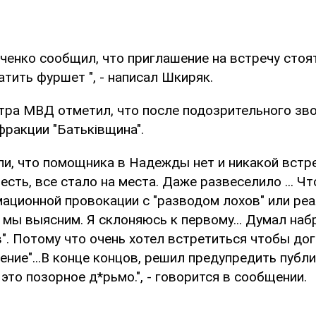
енко сообщил, что приглашение на встречу стоят
атить фуршет ", - написал Шкиряк.
тра МВД отметил, что после подозрительного зво
фракции "Батьківщина".
и, что помощника в Надежды нет и никакой встре
 есть, все стало на места. Даже развеселило ... Чт
ационной провокации с "разводом лохов" или ре
мы выясним. Я склоняюсь к первому... Думал наб
". Потому что очень хотел встретиться чтобы до
ение"...В конце концов, решил предупредить публи
 это позорное д*рьмо.", - говорится в сообщении.