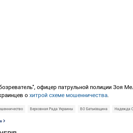
бозреватель", офицер патрульной полиции Зоя Ме
краинцев о
хитрой схеме мошенничества
.
шенничество
Верховная Рада Украины
ВО Батьківщина
Надежда 
а