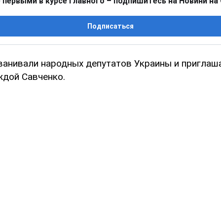
 первыми в курсе главного – подпишитесь на Новини на
Подписаться
анивали народных депутатов Украины и приглаш
ждой Савченко.