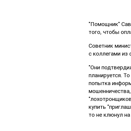
"Помощник" Савч
того, чтобы опл
Советник минис
с коллегами из 
"Они подтвердил
планируется. То
попытка информ
мошенничества, 
"лохотронщиков
купить "приглаш
то не клюнул на