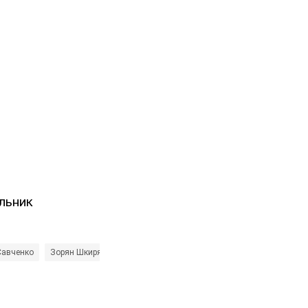
льник
Савченко
Зорян Шкиряк