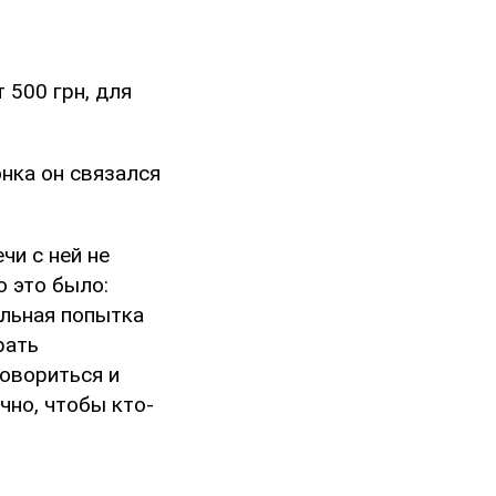
 500 грн, для
нка он связался
чи с ней не
о это было:
альная попытка
рать
говориться и
чно, чтобы кто-