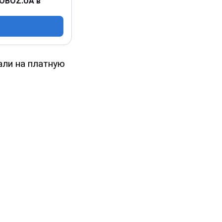
 OBOZ.UA в
али на платную