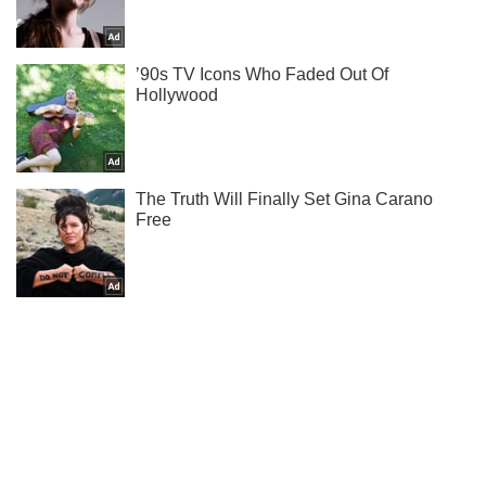
Жми! Подписывайся! Читай только лучшее!
Подписаться
Подписаться
Криминальные новости
На вывесившего сине-желтый...