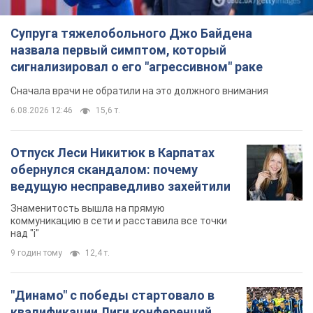
Отпуск Леси Никитюк в Карпатах
обернулся скандалом: почему
ведущую несправедливо захейтили
Знаменитость вышла на прямую
коммуникацию в сети и расставила все точки
над "i"
9 годин тому
12,4 т.
"Динамо" с победы стартовало в
квалификации Лиги конференций.
Видео
Матч прошел в Люблине
5 годин тому
1,8 т.