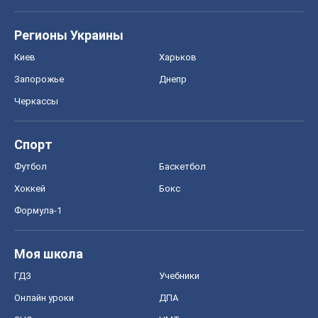
Спорт
Футбол
Баскетбол
Хоккей
Бокс
Формула-1
Моя школа
ГДЗ
Учебники
Онлайн уроки
ДПА
ЗНО
НМТ
СНГ решебники
Авто
Тест Драйв
Электромобили
Акции
Сервис