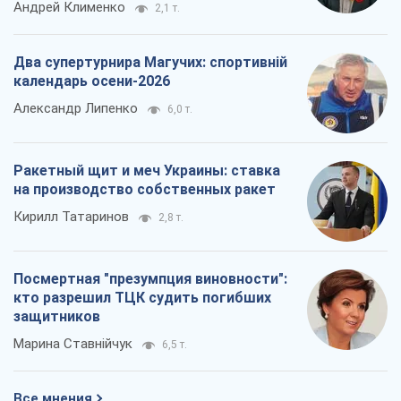
на производство собственных ракет
Кирилл Татаринов
2,8 т.
Посмертная "презумпция виновности":
кто разрешил ТЦК судить погибших
защитников
Марина Ставнійчук
6,5 т.
Все мнения
О компании
Команда
Правовая информация
Политика
конфиденциальности