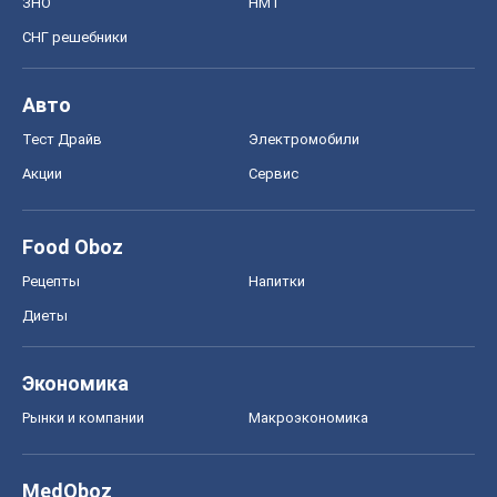
Food Oboz
Рецепты
Напитки
Диеты
Экономика
Рынки и компании
Mакроэкономика
MedOboz
Новости медицины
MAMACLUB
Шоу
Афиша
Сплетни
Красота
Мода
Женский Журнал