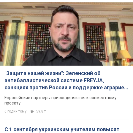
"Защита нашей жизни": Зеленский об
антибаллистической системе FREYJA,
санкциях против России и поддержке аграриев.
Видео
Европейские партнеры присоединяются к совместному
проекту
6 годин тому
59,8 т.
С 1 сентября украинским учителям повысят
зарплаты: Корецкий раскрыл подробности
Одновременно с повышением зарплат педагогам
правительство объявило об увеличении студенческих
стипендий
2 години тому
1,8 т.
«Нам они тоже нужны»: Трамп ответил на
просьбу Зеленского о передаче Украине ракет