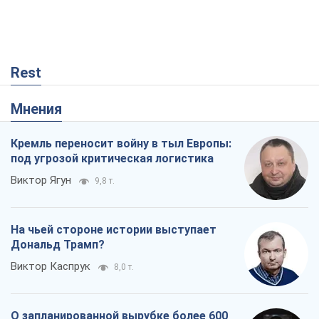
Кремль переносит войну в тыл Европы:
под угрозой критическая логистика
Виктор Ягун
9,8 т.
На чьей стороне истории выступает
Дональд Трамп?
Виктор Каспрук
8,0 т.
О запланированной вырубке более 600
деревьев и теплотрассе: что
происходит на Теремках в Киеве
Владислав Самойленко
93