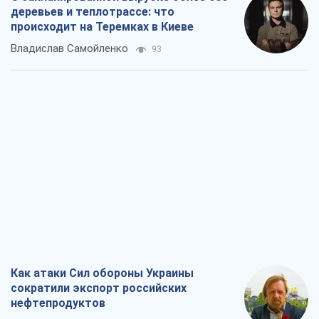
Как атаки Сил обороны Украины
сократили экспорт российских
нефтепродуктов
Андрей Клименко
2,1 т.
Два супертурнира Магучих: спортивній
календарь осени-2026
Александр Липенко
6,0 т.
Ракетный щит и меч Украины: ставка