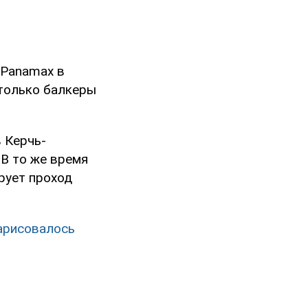
 Panamax в
 только балкеры
в Керчь-
В то же время
рует проход
нарисовалось