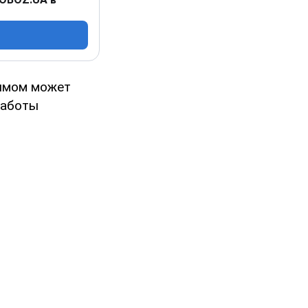
рымом может
работы