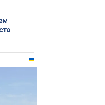
чем
ста