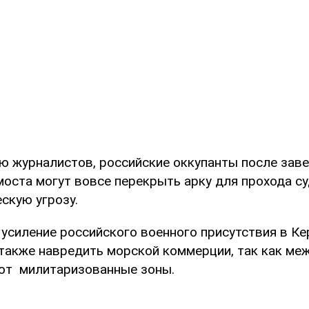
ию журналистов, российские оккупанты после зав
моста могут вовсе перекрыть арку для прохода су
скую угрозу.
 усиление российского военного присутствия в К
также навредить морской коммерции, так как м
ют милитаризованные зоны.