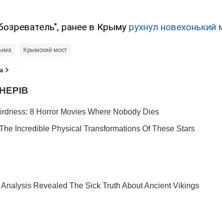
бозреватель", ранее в Крыму
рухнул новехонький 
рыма
Крымский мост
а