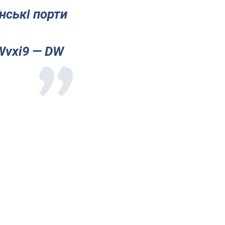
нські порти
MWvxi9 — DW
.