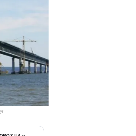
 OBOZ.UA в