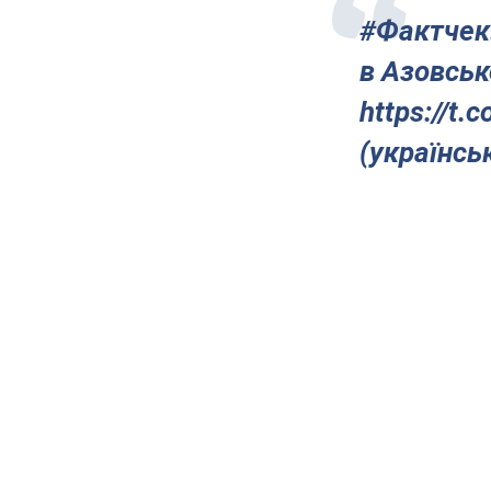
#Фактчек:
в Азовськ
https://t
(українсь