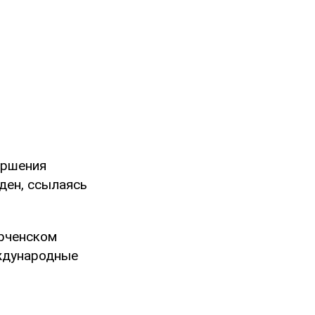
ершения
ден, ссылаясь
ерченском
еждународные