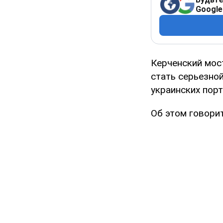
Google
Керченский мос
стать серьезно
украинских пор
Об этом говорит