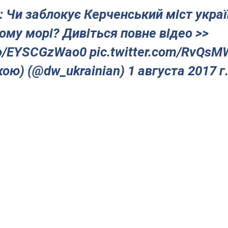
 Чи заблокує Керченський міст украї
ому морі? Дивіться повне відео >>
.co/EYSCGzWao0 pic.twitter.com/RvQs
кою) (@dw_ukrainian) 1 августа 2017 г