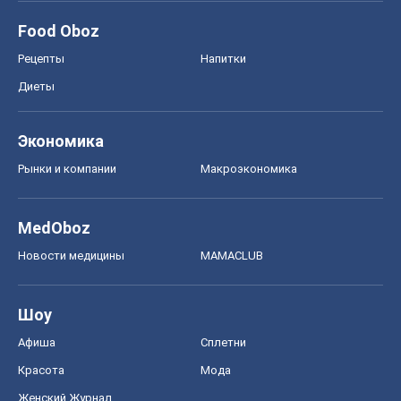
Food Oboz
Рецепты
Напитки
Диеты
Экономика
Рынки и компании
Mакроэкономика
MedOboz
Новости медицины
MAMACLUB
Шоу
Афиша
Сплетни
Красота
Мода
Женский Журнал