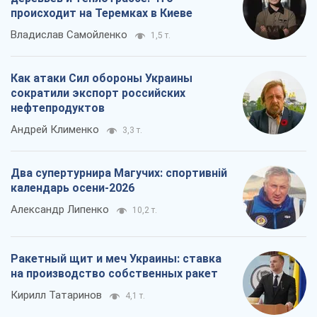
происходит на Теремках в Киеве
Владислав Самойленко
1,5 т.
Как атаки Сил обороны Украины
сократили экспорт российских
нефтепродуктов
Андрей Клименко
3,3 т.
Два супертурнира Магучих: спортивній
календарь осени-2026
Александр Липенко
10,2 т.
Ракетный щит и меч Украины: ставка
на производство собственных ракет
Кирилл Татаринов
4,1 т.