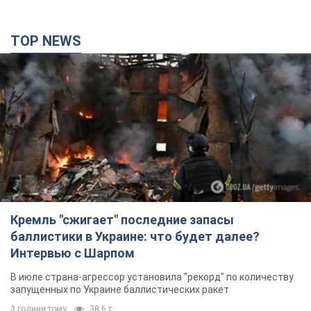
TOP NEWS
Кремль "сжигает" последние запасы
баллистики в Украине: что будет далее?
Интервью с Шарпом
В июле страна-агрессор установила "рекорд" по количеству
запущенных по Украине баллистических ракет
3 години тому
38,6 т.