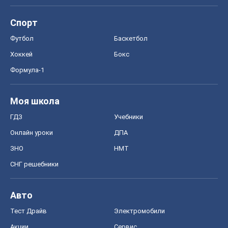
Спорт
Футбол
Баскетбол
Хоккей
Бокс
Формула-1
Моя школа
ГДЗ
Учебники
Онлайн уроки
ДПА
ЗНО
НМТ
СНГ решебники
Авто
Тест Драйв
Электромобили
Акции
Сервис