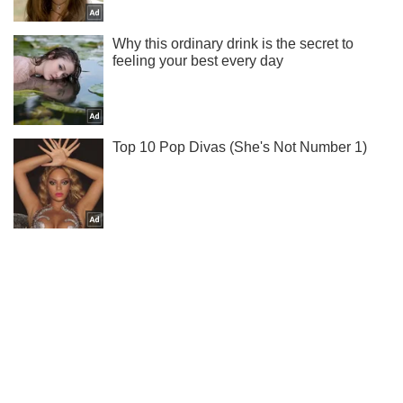
Подписывайся на наш Telegram . Получай только самое
важное!
Подписаться
Подписаться
Криминальные новости
Хотел ускользнуть в...