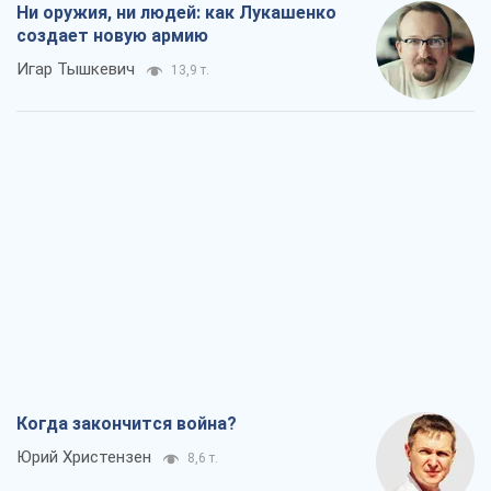
Когда закончится война?
Юрий Христензен
8,6 т.
Украина вступила в состояние
экономического кризиса. Есть ли свет
в конце туннеля?
Вадим Денисенко
7,2 т.
Чей будет Крым, тот и победит (NSJ), а