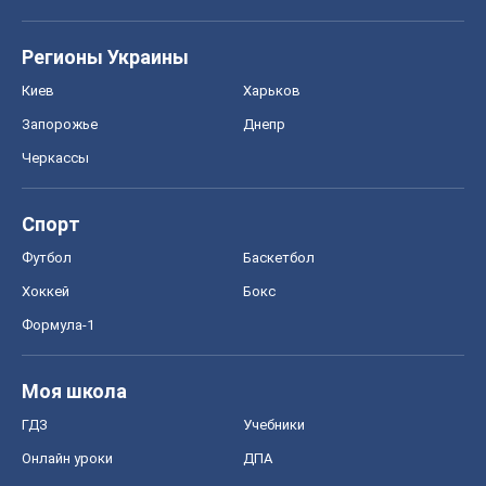
Спорт
Футбол
Баскетбол
Хоккей
Бокс
Формула-1
Моя школа
ГДЗ
Учебники
Онлайн уроки
ДПА
ЗНО
НМТ
СНГ решебники
Авто
Тест Драйв
Электромобили
Акции
Сервис