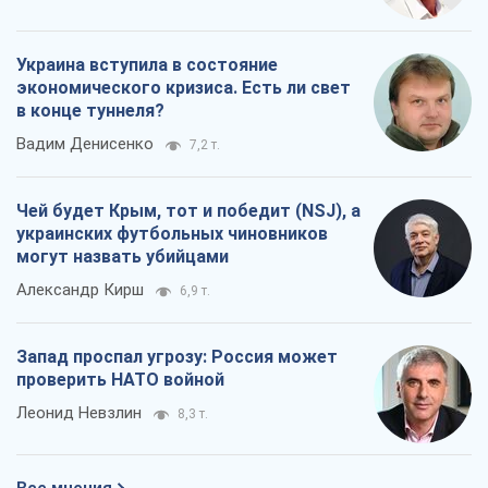
украинских футбольных чиновников
могут назвать убийцами
Александр Кирш
6,9 т.
Запад проспал угрозу: Россия может
проверить НАТО войной
Леонид Невзлин
8,3 т.
Все мнения
О компании
Команда
Правовая информация
Политика