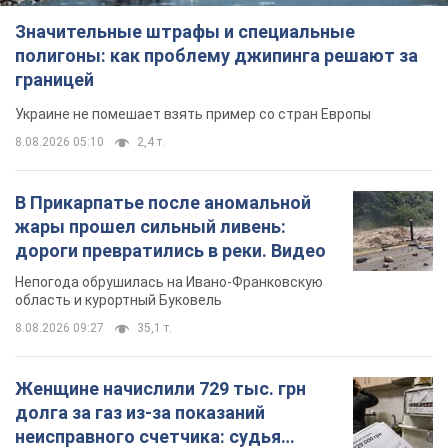
В Прикарпатье после аномальной
жары прошел сильный ливень:
дороги превратились в реки. Видео
Непогода обрушилась на Ивано-Франковскую
область и курортный Буковель
8.08.2026 09:27
35,1 т.
Женщине начислили 729 тыс. грн
долга за газ из-за показаний
неисправного счетчика: судья
вынес неожиданное решение
Нужно ли платить долг из-за доначисления
12 часов назад
31,6 т.