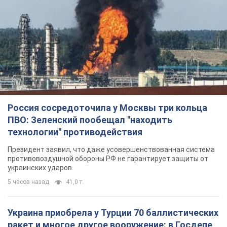
Россия сосредоточила у Москвы три кольца
ПВО: Зеленский пообещал "находить
технологии" противодействия
Президент заявил, что даже усовершенствованная система
противовоздушной обороны РФ не гарантирует защиты от
украинских ударов
5 часов назад
41,0 т.
Украина приобрела у Турции 70 баллистических
ракет и многое другое вооружение: в Госдепе
США обнародовали список
Госдеп уже проинформировал об этом американский
Конгресс
6 часов назад
10,9 т.
"Нас услышали лишь одним ухом": в городах
Украины уже 24-й день подряд проходят