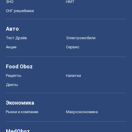
Food Oboz
Рецепты
Напитки
Диеты
Экономика
Рынки и компании
Mакроэкономика
MedOboz
Новости медицины
MAMACLUB
Шоу
Афиша
Сплетни
Красота
Мода
Женский Журнал