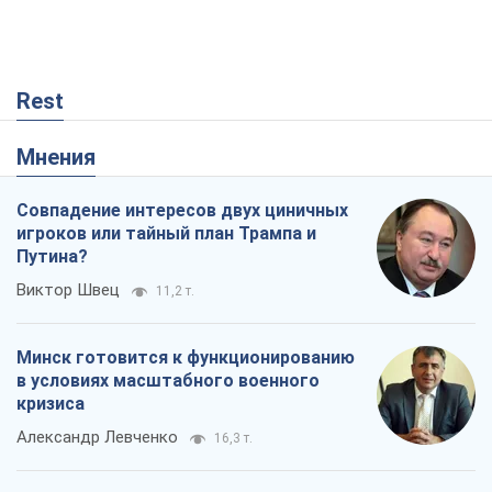
игроков или тайный план Трампа и
Путина?
Виктор Швец
11,2 т.
Минск готовится к функционированию
в условиях масштабного военного
кризиса
Александр Левченко
16,3 т.
Ни оружия, ни людей: как Лукашенко
создает новую армию
Игар Тышкевич
13,9 т.