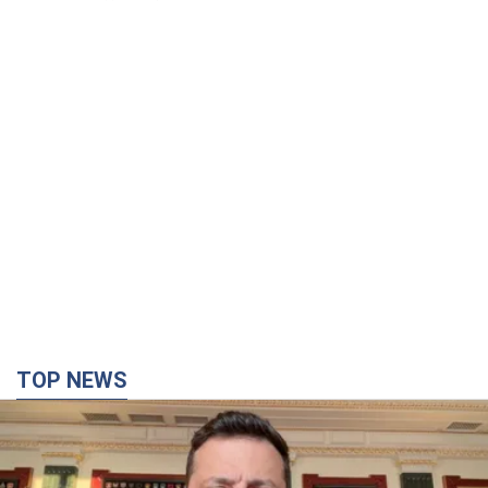
TOP NEWS
"Защита нашей жизни": Зеленский об
антибаллистической системе FREYJA,
санкциях против России и поддержке аграриев.
Видео
Европейские партнеры присоединяются к совместному
проекту