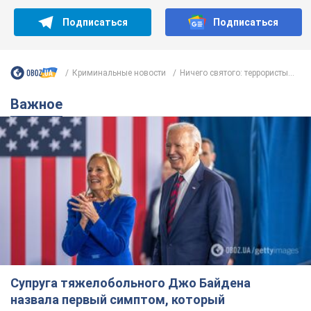
Супруга тяжелобольного Джо Байдена
назвала первый симптом, который
сигнализировал о его "агрессивном" раке
Сначала врачи не обратили на это должного внимания
6.08.2026 12:46
17,9 т.
Отпуск Леси Никитюк в Карпатах
обернулся скандалом: почему
ведущую несправедливо захейтили
Знаменитость вышла на прямую
коммуникацию в сети и расставила все точки
над "i"
6.08.2026 17:32
14,6 т.