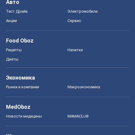
Рынки и компании
Mакроэкономика
MedOboz
Новости медицины
MAMACLUB
Шоу
Афиша
Сплетни
Красота
Мода
Женский Журнал