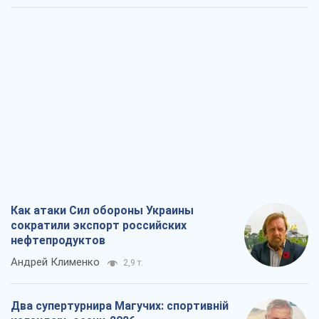
Как атаки Сил обороны Украины
сократили экспорт российских
нефтепродуктов
Андрей Клименко
2,9 т.
Два супертурнира Магучих: спортивній
календарь осени-2026
Александр Липенко
8,2 т.
Ракетный щит и меч Украины: ставка
на производство собственных ракет
Кирилл Татаринов
3,5 т.
Посмертная "презумпция виновности":
кто разрешил ТЦК судить погибших
защитников