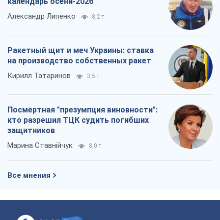
Марина Ставнійчук
8,0 т.
Все мнения
О компании
Команда
Правовая информация
Политика
конфиденциальности
Реклама на сайте
Документы
Редакционная политика
Журналисты OBOZ.UA на месте
событий
OBOZ.UA
Политика