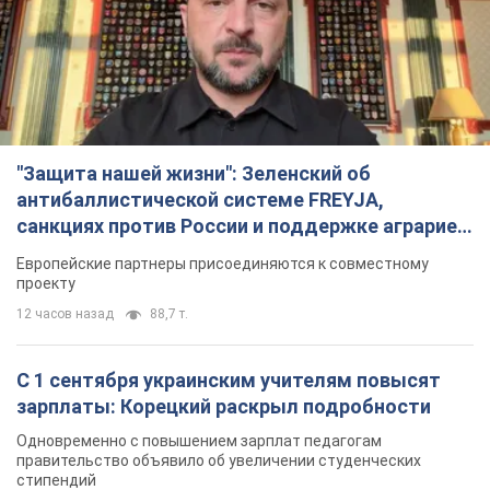
12 часов назад
88,7 т.
С 1 сентября украинским учителям повысят
зарплаты: Корецкий раскрыл подробности
Одновременно с повышением зарплат педагогам
правительство объявило об увеличении студенческих
стипендий
8 часов назад
6,7 т.
«Нам они тоже нужны»: Трамп ответил на
просьбу Зеленского о передаче Украине ракет
для Patriot
Американские запасы отдельных видов боеприпасов
ограничены
7 часов назад
2,4 т.