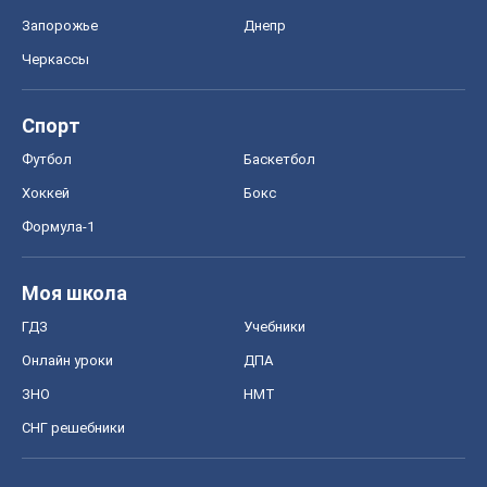
ГДЗ
Учебники
Онлайн уроки
ДПА
ЗНО
НМТ
СНГ решебники
Авто
Тест Драйв
Электромобили
Акции
Сервис
Food Oboz
Рецепты
Напитки
Диеты
Экономика