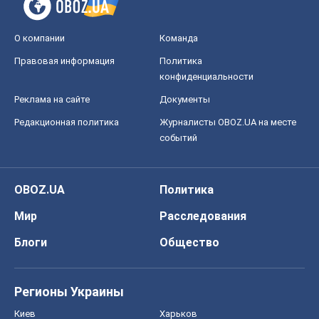
Мир
Расследования
Блоги
Общество
Регионы Украины
Киев
Харьков
Запорожье
Днепр
Черкассы
Спорт
Футбол
Баскетбол
Хоккей
Бокс
Формула-1
Моя школа